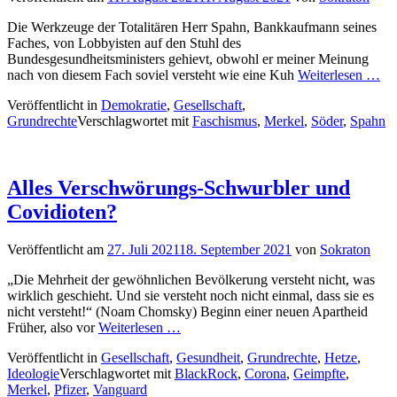
Die Werkzeuge der Totalitären Herr Spahn, Bankkaufmann seines
Faches, von Lobbyisten auf den Stuhl des
Bundesgesundheitsministers gehievt, obwohl er meiner Meinung
nach von diesem Fach soviel versteht wie eine Kuh
Weiterlesen …
Veröffentlicht in
Demokratie
,
Gesellschaft
,
Grundrechte
Verschlagwortet mit
Faschismus
,
Merkel
,
Söder
,
Spahn
Alles Verschwörungs-Schwurbler und
Covidioten?
Veröffentlicht am
27. Juli 2021
18. September 2021
von
Sokraton
„Die Mehrheit der gewöhnlichen Bevölkerung versteht nicht, was
wirklich geschieht. Und sie versteht noch nicht einmal, dass sie es
nicht versteht!“ (Noam Chomsky) Beginn einer neuen Apartheid
Früher, also vor
Weiterlesen …
Veröffentlicht in
Gesellschaft
,
Gesundheit
,
Grundrechte
,
Hetze
,
Ideologie
Verschlagwortet mit
BlackRock
,
Corona
,
Geimpfte
,
Merkel
,
Pfizer
,
Vanguard