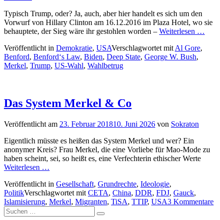
Typisch Trump, oder? Ja, auch, aber hier handelt es sich um den
Vorwurf von Hillary Clinton am 16.12.2016 im Plaza Hotel, wo sie
behauptete, der Sieg wäre ihr gestohlen worden –
Weiterlesen …
Veröffentlicht in
Demokratie
,
USA
Verschlagwortet mit
Al Gore
,
Benford
,
Benford‘s Law
,
Biden
,
Deep State
,
George W. Bush
,
Merkel
,
Trump
,
US-Wahl
,
Wahlbetrug
Das System Merkel & Co
Veröffentlicht am
23. Februar 2018
10. Juni 2026
von
Sokraton
Eigentlich müsste es heißen das System Merkel und wer? Ein
anonymer Kreis? Frau Merkel, die eine Vorliebe für Mao-Mode zu
haben scheint, sei, so heißt es, eine Verfechterin ethischer Werte
Weiterlesen …
Veröffentlicht in
Gesellschaft
,
Grundrechte
,
Ideologie
,
Politik
Verschlagwortet mit
CETA
,
China
,
DDR
,
FDJ
,
Gauck
,
Islamisierung
,
Merkel
,
Migranten
,
TiSA
,
TTIP
,
USA
3 Kommentare
Suchen
Suchen
nach: