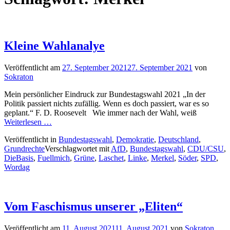
Kleine Wahlanalye
Veröffentlicht am
27. September 2021
27. September 2021
von
Sokraton
Mein persönlicher Eindruck zur Bundestagswahl 2021 „In der
Politik passiert nichts zufällig. Wenn es doch passiert, war es so
geplant.“ F. D. Roosevelt Wie immer nach der Wahl, weiß
Weiterlesen …
Veröffentlicht in
Bundestagswahl
,
Demokratie
,
Deutschland
,
Grundrechte
Verschlagwortet mit
AfD
,
Bundestagswahl
,
CDU/CSU
,
DieBasis
,
Fuellmich
,
Grüne
,
Laschet
,
Linke
,
Merkel
,
Söder
,
SPD
,
Wordag
Vom Faschismus unserer „Eliten“
Veröffentlicht am
11. August 2021
11. August 2021
von
Sokraton