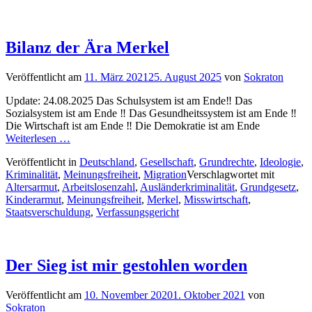
Bilanz der Ära Merkel
Veröffentlicht am
11. März 2021
25. August 2025
von
Sokraton
Update: 24.08.2025 Das Schulsystem ist am Ende‼️ Das
Sozialsystem ist am Ende ‼️ Das Gesundheitssystem ist am Ende ‼️
Die Wirtschaft ist am Ende ‼️ Die Demokratie ist am Ende
Weiterlesen …
Veröffentlicht in
Deutschland
,
Gesellschaft
,
Grundrechte
,
Ideologie
,
Kriminalität
,
Meinungsfreiheit
,
Migration
Verschlagwortet mit
Altersarmut
,
Arbeitslosenzahl
,
Ausländerkriminalität
,
Grundgesetz
,
Kinderarmut
,
Meinungsfreiheit
,
Merkel
,
Misswirtschaft
,
Staatsverschuldung
,
Verfassungsgericht
Der Sieg ist mir gestohlen worden
Veröffentlicht am
10. November 2020
1. Oktober 2021
von
Sokraton