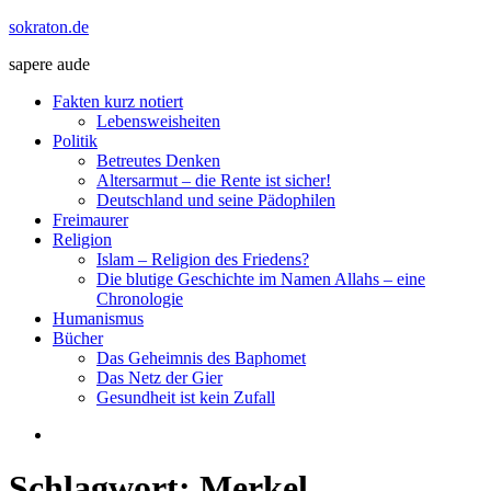
Zum
sokraton.de
Inhalt
sapere aude
springen
Menü
Fakten kurz notiert
Lebensweisheiten
Politik
Betreutes Denken
Altersarmut – die Rente ist sicher!
Deutschland und seine Pädophilen
Freimaurer
Religion
Islam – Religion des Friedens?
Die blutige Geschichte im Namen Allahs – eine
Chronologie
Humanismus
Bücher
Das Geheimnis des Baphomet
Das Netz der Gier
Gesundheit ist kein Zufall
Schlagwort:
Merkel