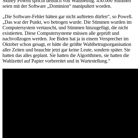
Sidney Powell spricht deutlich von Wahlbetrug. 450.000 Stimmen
seien mit der Software „Dominion“ manipuliert worden.
„Die Software-Fehler hätten gar nicht auftreten dürfen“, so Powell.
„Das war der Punkt, wo betrogen wurde. Die Stimmen wurden im
Computersystem vertauscht, und Stimmen hinzugefügt, die nicht
existierten. Diese Computersysteme müssen alle geprüft und
nachvollzogen werden. Joe Biden hat ja in einem Versprecher im
Oktober schon gesagt, er hätte die größte Wahlbetrugsorganisation
aller Zeiten und brauchte jetzt gar keine Leute, sondern später. Sie
hatten das alles geplant. Sie hatten die Algorithmen, sie hatten die
Wahlzettel auf Papier vorbereitet und in Wartestellung.“