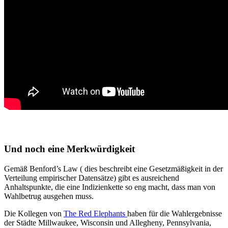
Und noch eine Merkwürdigkeit
Gemäß Benford’s Law ( dies beschreibt eine Gesetzmäßigkeit in der
Verteilung empirischer Datensätze) gibt es ausreichend
Anhaltspunkte, die eine Indizienkette so eng macht, dass man von
Wahlbetrug ausgehen muss.
Die Kollegen von
The Red Elephants
haben für die Wahlergebnisse
der Städte Millwaukee, Wisconsin und Allegheny, Pennsylvania,