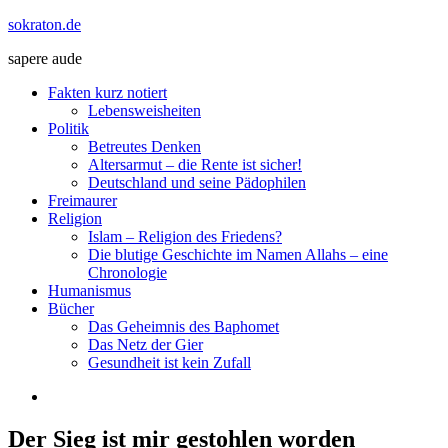
Zum
sokraton.de
Inhalt
sapere aude
springen
Menü
Fakten kurz notiert
Lebensweisheiten
Politik
Betreutes Denken
Altersarmut – die Rente ist sicher!
Deutschland und seine Pädophilen
Freimaurer
Religion
Islam – Religion des Friedens?
Die blutige Geschichte im Namen Allahs – eine
Chronologie
Humanismus
Bücher
Das Geheimnis des Baphomet
Das Netz der Gier
Gesundheit ist kein Zufall
Der Sieg ist mir gestohlen worden