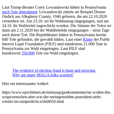
Laut Trump-Berater Corey Lewandowski hätten in Pennsylvania
auch Tote abgestimmt
. Lewandowski zitierte als Beispiel Denise
Ondick aus Allegheny County, 1946 geboren, die am 22.10.2020
verstorben sei. Am 23.10. sei ihr Wahlantrag eingegangen, und am
24.10. ihr Wahlzettel zugeschickt worden. Die Stimme der Toten sei
dann am 2.11.2020 bei der Wahlbehörde eingegangen – neun Tage
nach ihrem Tod. Die Republikaner hätten in Pennsylvania bereits
840 Tote gefunden, die gewählt hätten. Laut einer
Klage
der
Public
Interest Legal Foundation (PILF)
sind mindestens 21.000 Tote in
Pennsylvania zur Wahl eingetragen. Laut PILF sind
bundesweit
350.000
Tote zur Wahl eingetragen.
The evidence of election fraud is huge and growing.
Why are many MAGA folks worried?
Hier ein interessanter Artikel:
https://www.epochtimes.de/meinung/gastkommentar/sie-wollen-ihn-
wegwuenschen-aber-wie-der-meistgemobbte-praesident-steht-
wieder-im-rampenlicht-a3444050.html