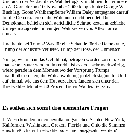
Und auch der Verdacht des Wahlbetrugs ist nicht neu. Ich erinnere
an Al Gore, der am 10. November 2000 knapp hinter George W.
Bush lag. Gores Wahlkampfleiter William Daley entgegnete darauf,
für die Demokraten sei die Wahl noch nicht beendet. Die
Demokraten behielten sich gerichtliche Schritte gegen angebliche
Unregelmäßigkeiten in einigen Wahlkreisen vor. Alles normal –
damals.
Und heute bei Trump? Was für eine Schande für die Demokratie,
Trump der schlechte Verlierer. Trump der Böse, der Unmensch.
Nun ja, wenn man das Gefühl hat, betrogen worden zu sein, kann
man schon sauer werden. Immerhin ist es doch sehr merkwürdig,
wieso gerade in dem Moment wo der Vorsprung Trumps
unaufholbar schien, die Wahlauszählung plötzlich stagnierte. Und
auf einmal, wie aus dem Hut gezaubert, fanden sich unter den
Briefwahlzetteln über 80 Prozent Biden-Wähler. Seltsam.
Es stellen sich somit drei elementare Fragen.
1. Wieso konnten in den bevölkerungsreichen Staaten New York,
Kalifornien, Washington, Oregon, Florida und Ohio die Stimmen
einschließlich der Briefwähler so schnell ausgezählt werden?