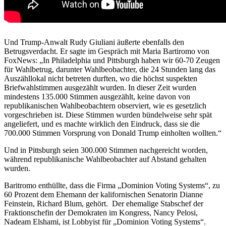
Und Trump-Anwalt Rudy Giuliani äußerte ebenfalls den
Betrugsverdacht. Er sagte im Gespräch mit Maria Bartiromo von
FoxNews: „In Philadelphia und Pittsburgh haben wir 60-70 Zeugen
für Wahlbetrug, darunter Wahlbeobachter, die 24 Stunden lang das
Auszähllokal nicht betreten durften, wo die höchst suspekten
Briefwahlstimmen ausgezählt wurden. In dieser Zeit wurden
mindestens 135.000 Stimmen ausgezählt, keine davon von
republikanischen Wahlbeobachtern observiert, wie es gesetzlich
vorgeschrieben ist. Diese Stimmen wurden bündelweise sehr spät
angeliefert, und es machte wirklich den Eindruck, dass sie die
700.000 Stimmen Vorsprung von Donald Trump einholten wollten.“
Und in Pittsburgh seien 300.000 Stimmen nachgereicht worden,
während republikanische Wahlbeobachter auf Abstand gehalten
wurden.
Baritromo enthüllte, dass die Firma „Dominion Voting Systems“, zu
60 Prozent dem Ehemann der kalifornischen Senatorin Dianne
Feinstein, Richard Blum, gehört. Der ehemalige Stabschef der
Fraktionschefin der Demokraten im Kongress, Nancy Pelosi,
Nadeam Elshami, ist Lobbyist für „Dominion Voting Systems“.