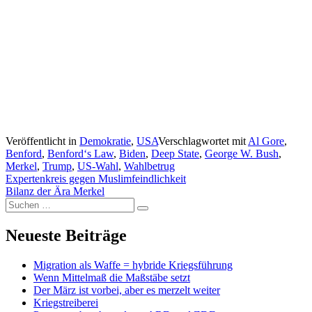
Veröffentlicht in
Demokratie
,
USA
Verschlagwortet mit
Al Gore
,
Benford
,
Benford‘s Law
,
Biden
,
Deep State
,
George W. Bush
,
Merkel
,
Trump
,
US-Wahl
,
Wahlbetrug
Beitragsnavigation
Expertenkreis gegen Muslimfeindlichkeit
Bilanz der Ära Merkel
Suchen
Suchen
nach:
Neueste Beiträge
Migration als Waffe = hybride Kriegsführung
Wenn Mittelmaß die Maßstäbe setzt
Der März ist vorbei, aber es merzelt weiter
Kriegstreiberei