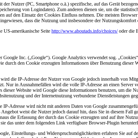
ät der Nutzer (PC, Smartphone o.ä.) spezifische, auf das Gerät bezoge
peicherung von Logindaten). Zum anderen dienen sie, um die statistis
en auf den Einsatz der Cookies Einfluss nehmen. Die meisten Browser 
f hingewiesen, dass die Nutzung und insbesondere der Nutzungskomfort
ie US-amerikanische Seite
http://www.aboutads.info/choices/
oder die 
r Google Inc. („Google“). Google Analytics verwendet sog. „Cookies“
Die durch den Cookie erzeugten Informationen über Benutzung dieser W
 wird die IP-Adresse der Nutzer von Google jedoch innerhalb von Mitg
. Nur in Ausnahmefällen wird die volle IP-Adresse an einen Server v
ers dieser Website wird Google diese Informationen benutzen, um die 
bsitenutzung und der Internetnutzung verbundene Dienstleistungen geg
e IP-Adresse wird nicht mit anderen Daten von Google zusammengefüh
Angebot weist die Nutzer jedoch darauf hin, dass Sie in diesem Fall g
aus die Erfassung der durch das Cookie erzeugten und auf ihre Nutzu
sie das unter dem folgenden Link verfügbare Browser-Plugin herunterl
le, Einstellungs- und Widerspruchsmöglichkeiten erfahren Sie auf d