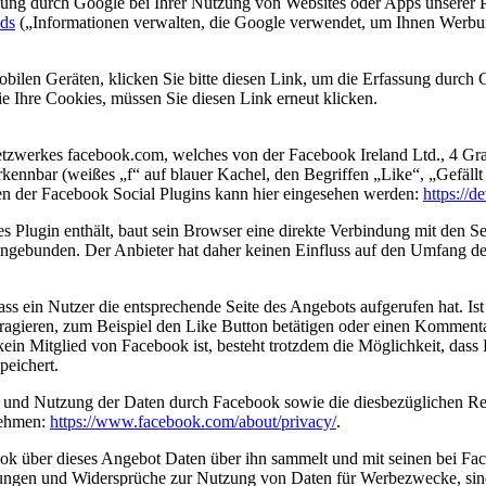
ung durch Google bei Ihrer Nutzung von Websites oder Apps unserer P
ads
(„Informationen verwalten, die Google verwendet, um Ihnen Werb
obilen Geräten,
klicken Sie bitte diesen Link, um die Erfassung durch 
 Ihre Cookies, müssen Sie diesen Link erneut klicken.
etzwerkes facebook.com, welches von der Facebook Ireland Ltd., 4 Gra
kennbar (weißes „f“ auf blauer Kachel, den Begriffen „Like“, „Gefäl
en der Facebook Social Plugins kann hier eingesehen werden:
https://d
hes Plugin enthält, baut sein Browser eine direkte Verbindung mit den 
ingebunden. Der Anbieter hat daher keinen Einfluss auf den Umfang der
ass ein Nutzer die entsprechende Seite des Angebots aufgerufen hat. I
agieren, zum Beispiel den Like Button betätigen oder einen Komment
 kein Mitglied von Facebook ist, besteht trotzdem die Möglichkeit, das
peichert.
und Nutzung der Daten durch Facebook sowie die diesbezüglichen Rech
nehmen:
https://www.facebook.com/about/privacy/
.
ok über dieses Angebot Daten über ihn sammelt und mit seinen bei Fac
ellungen und Widersprüche zur Nutzung von Daten für Werbezwecke, sind