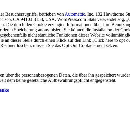
 der Besucherzugriffe, betrieben von
Automattic
, Inc. 132 Hawthorne St
rancisco, CA 94103-3153, USA. WordPress.com-Stats verwendet sog. „C
en. Die durch den Cookie erzeugten Informationen über Ihre Benutzun
r deren Speicherung anonymisiert. Sie können die Installation der Coo
ll gegebenenfalls nicht sämtliche Funktionen dieser Website vollumfä
e an dieser Stelle durch einen Klick auf den Link „Click here to opt-
em Rechner löschen, müssen Sie das Opt-Out-Cookie erneut setzen.
ten über die personenbezogenen Daten, die über ihn gespeichert wurden.
it dem keine gesetzliche Aufbewahrungspflicht entgegensteht.
wenke