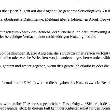
über jeden Zugriff auf das Angebot (so genannte Serverlogfiles). Zu d
s, übertragene Datenmenge, Meldung über erfolgreichen Abruf, Browse
ertungen zum Zweck des Betriebs, der Sicherheit und der Optimierung de
er berechtigte Verdacht einer rechtswidrigen Nutzung besteht.
rson bestimmbar ist, also Angaben, die zurück zu einer Person verfolg
schaften oder welche Webseiten von jemandem angesehen wurden zähl
nutzt und weiter gegeben, wenn dies gesetzlich erlaubt ist oder die 
tformular oder E-Mail) werden die Angaben des Nutzers zwecks Bearbe
 werden ihre IP-Adressen gespeichert. Das erfolgt zur Sicherheit des
 Propaganda, etc.). In diesem Fall kann der Anbieter selbst für den Kom