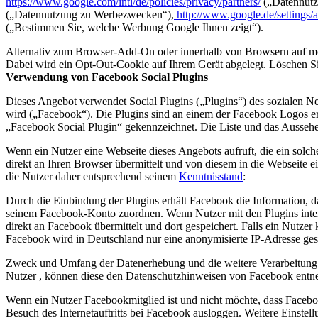
https://www.google.com/intl/de/policies/privacy/partners/
(„Datennutz
(„Datennutzung zu Werbezwecken“),
http://www.google.de/settings/
(„Bestimmen Sie, welche Werbung Google Ihnen zeigt“).
Alternativ zum Browser-Add-On oder innerhalb von Browsern auf m
Dabei wird ein Opt-Out-Cookie auf Ihrem Gerät abgelegt. Löschen Sie
Verwendung von Facebook Social Plugins
Dieses Angebot verwendet Social Plugins („Plugins“) des sozialen N
wird („Facebook“). Die Plugins sind an einem der Facebook Logos er
„Facebook Social Plugin“ gekennzeichnet. Die Liste und das Ausseh
Wenn ein Nutzer eine Webseite dieses Angebots aufruft, die ein solc
direkt an Ihren Browser übermittelt und von diesem in die Webseite e
die Nutzer daher entsprechend seinem
Kenntnisstand
:
Durch die Einbindung der Plugins erhält Facebook die Information, d
seinem Facebook-Konto zuordnen. Wenn Nutzer mit den Plugins inter
direkt an Facebook übermittelt und dort gespeichert. Falls ein Nutzer
Facebook wird in Deutschland nur eine anonymisierte IP-Adresse ges
Zweck und Umfang der Datenerhebung und die weitere Verarbeitung 
Nutzer , können diese den Datenschutzhinweisen von Facebook ent
Wenn ein Nutzer Facebookmitglied ist und nicht möchte, dass Facebo
Besuch des Internetauftritts bei Facebook ausloggen. Weitere Einst