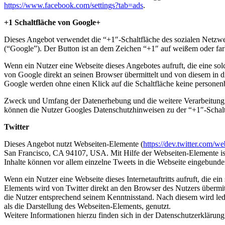
https://www.facebook.com/settings?tab=ads
.
+1 Schaltfläche von Google+
Dieses Angebot verwendet die “+1″-Schaltfläche des sozialen Netzw
(“Google”). Der Button ist an dem Zeichen “+1″ auf weißem oder far
Wenn ein Nutzer eine Webseite dieses Angebotes aufruft, die eine sol
von Google direkt an seinen Browser übermittelt und von diesem in d
Google werden ohne einen Klick auf die Schaltfläche keine personen
Zweck und Umfang der Datenerhebung und die weitere Verarbeitung u
können die Nutzer Googles Datenschutzhinweisen zu der “+1″-Schaltf
Twitter
Dieses Angebot nutzt Webseiten-Elemente (
https://dev.twitter.com/w
San Francisco, CA 94107, USA. Mit Hilfe der Webseiten-Elemente ist e
Inhalte können vor allem einzelne Tweets in die Webseite eingebund
Wenn ein Nutzer eine Webseite dieses Internetauftritts aufruft, die e
Elements wird von Twitter direkt an den Browser des Nutzers übermitt
die Nutzer entsprechend seinem Kenntnisstand. Nach diesem wird ledi
als die Darstellung des Webseiten-Elements, genutzt.
Weitere Informationen hierzu finden sich in der Datenschutzerklärung