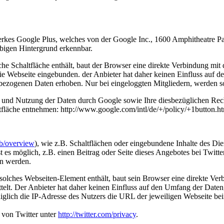
erkes Google Plus, welches von der Google Inc., 1600 Amphitheatre P
bigen Hintergrund erkennbar.
che Schaltfläche enthält, baut der Browser eine direkte Verbindung mit
ie Webseite eingebunden. der Anbieter hat daher keinen Einfluss auf d
bezogenen Daten erhoben. Nur bei eingeloggten Mitgliedern, werden so
nd Nutzung der Daten durch Google sowie Ihre diesbezüglichen Recht
läche entnehmen: http://www.google.com/intl/de/+/policy/+1button.ht
eb/overview
), wie z.B. Schaltflächen oder eingebundene Inhalte des Die
s möglich, z.B. einen Beitrag oder Seite dieses Angebotes bei Twitter 
en werden.
in solches Webseiten-Element enthält, baut sein Browser eine direkte Ve
elt. Der Anbieter hat daher keinen Einfluss auf den Umfang der Daten,
glich die IP-Adresse des Nutzers die URL der jeweiligen Webseite bei
 von Twitter unter
http://twitter.com/privacy
.