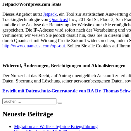
Jetpack/Wordpress.com-Stats
Dieses Angebot nutzt
Jetpack
, ein Tool zur statistischen Auswertung
Trackingtechnologie von
Quantcast
Inc., 201 3rd St, Floor 2, San F
und die eine Analyse der Benutzung der Website durch Sie ermöglich
gespeichert. Die IP-Adresse wird sofort nach der Verarbeitung und vo
verhindern; wir weisen Sie jedoch darauf hin, dass Sie in diesem Fa
durch Quantcast mit Wirkung für die Zukunft widersprechen, indem Si
http://www.quantcast.com/opt-out
. Sollten Sie alle Cookies auf Ihr
Widerruf, Änderungen, Berichtigungen und Aktualisierungen
Der Nutzer hat das Recht, auf Antrag unentgeltlich Auskunft zu erhal
Daten, Sperrung und Löschung seiner personenbezogenen Daten, sowe
Erstellt mit Datenschutz-Generator.de von RA Dr. Thomas Sch
Suchen
Suchen
nach:
Neueste Beiträge
Migration als Waffe = hybride Kriegsführung