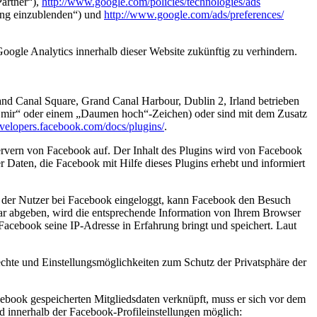
artner“),
http://www.google.com/policies/technologies/ads
ung einzublenden“) und
http://www.google.com/ads/preferences/
Google Analytics innerhalb dieser Website zukünftig zu verhindern.
nd Canal Square, Grand Canal Harbour, Dublin 2, Irland betrieben
lt mir“ oder einem „Daumen hoch“-Zeichen) oder sind mit dem Zusatz
evelopers.facebook.com/docs/plugins/
.
Servern von Facebook auf. Der Inhalt des Plugins wird von Facebook
 Daten, die Facebook mit Hilfe dieses Plugins erhebt und informiert
st der Nutzer bei Facebook eingeloggt, kann Facebook den Besuch
ar abgeben, wird die entsprechende Information von Ihrem Browser
s Facebook seine IP-Adresse in Erfahrung bringt und speichert. Laut
te und Einstellungsmöglichkeiten zum Schutz der Privatsphäre der
ebook gespeicherten Mitgliedsdaten verknüpft, muss er sich vor dem
 innerhalb der Facebook-Profileinstellungen möglich: