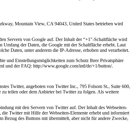
arkway, Mountain View, CA 94043, United States betrieben wird
 den Servern von Google auf. Der Inhalt der “+1″-Schaltfläche wird
en Umfang der Daten, die Google mit der Schaltfläche erhebt. Laut
lche Daten, unter anderem die IP-Adresse, erhoben und verarbeitet.
e und Einstellungsmöglichkeiten zum Schutz Ihrer Privatsphäre
ml und der FAQ: http://www.google.com/intl/de/+1/button/.
nstes Twitter, angeboten von Twitter Inc., 795 Folsom St., Suite 600,
zu teilen oder dem Anbieter bei Twitter zu folgen. Als weitere
rbindung mit den Servern von Twitter auf. Der Inhalt des Webseiten-
 die Twitter mit Hilfe der Webseiten-Elemente erhebt und informiert
m Bezug des Buttons mit übermittelt, aber nicht für andere Zwecke,