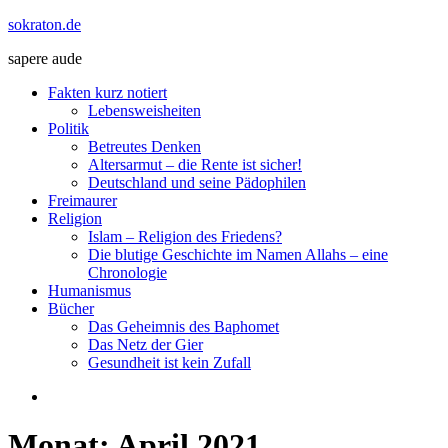
Zum
sokraton.de
Inhalt
sapere aude
springen
Menü
Fakten kurz notiert
Lebensweisheiten
Politik
Betreutes Denken
Altersarmut – die Rente ist sicher!
Deutschland und seine Pädophilen
Freimaurer
Religion
Islam – Religion des Friedens?
Die blutige Geschichte im Namen Allahs – eine
Chronologie
Humanismus
Bücher
Das Geheimnis des Baphomet
Das Netz der Gier
Gesundheit ist kein Zufall
Monat:
April 2021