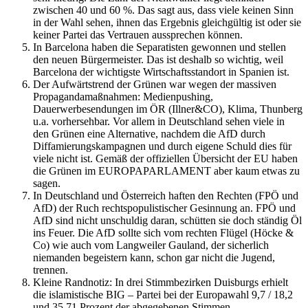
zwischen 40 und 60 %. Das sagt aus, dass viele keinen Sinn
in der Wahl sehen, ihnen das Ergebnis gleichgültig ist oder sie
keiner Partei das Vertrauen aussprechen können.
In Barcelona haben die Separatisten gewonnen und stellen
den neuen Bürgermeister. Das ist deshalb so wichtig, weil
Barcelona der wichtigste Wirtschaftsstandort in Spanien ist.
Der Aufwärtstrend der Grünen war wegen der massiven
Propagandamaßnahmen: Medienpushing,
Dauerwerbesendungen im ÖR (Illner&CO), Klima, Thunberg
u.a. vorhersehbar. Vor allem in Deutschland sehen viele in
den Grünen eine Alternative, nachdem die AfD durch
Diffamierungskampagnen und durch eigene Schuld dies für
viele nicht ist. Gemäß der offiziellen Übersicht der EU haben
die Grünen im EUROPAPARLAMENT aber kaum etwas zu
sagen.
In Deutschland und Österreich haften den Rechten (FPÖ und
AfD) der Ruch rechtspopulistischer Gesinnung an. FPÖ und
AfD sind nicht unschuldig daran, schütten sie doch ständig Öl
ins Feuer. Die AfD sollte sich vom rechten Flügel (Höcke &
Co) wie auch vom Langweiler Gauland, der sicherlich
niemanden begeistern kann, schon gar nicht die Jugend,
trennen.
Kleine Randnotiz: In drei Stimmbezirken Duisburgs erhielt
die islamistische BIG – Partei bei der Europawahl 9,7 / 18,2
und 35,71 Prozent der abgegebenen Stimmen.