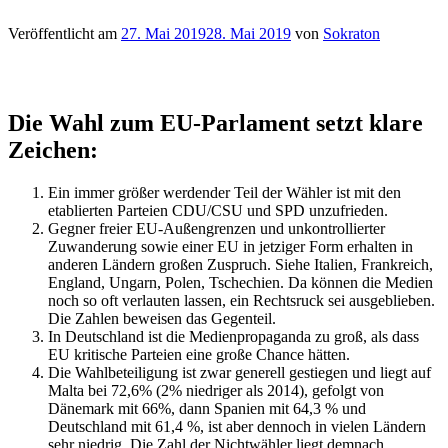
Veröffentlicht am
27. Mai 2019
28. Mai 2019
von
Sokraton
Die Wahl zum EU-Parlament setzt klare
Zeichen:
Ein immer größer werdender Teil der Wähler ist mit den
etablierten Parteien CDU/CSU und SPD unzufrieden.
Gegner freier EU-Außengrenzen und unkontrollierter
Zuwanderung sowie einer EU in jetziger Form erhalten in
anderen Ländern großen Zuspruch. Siehe Italien, Frankreich,
England, Ungarn, Polen, Tschechien. Da können die Medien
noch so oft verlauten lassen, ein Rechtsruck sei ausgeblieben.
Die Zahlen beweisen das Gegenteil.
In Deutschland ist die Medienpropaganda zu groß, als dass
EU kritische Parteien eine große Chance hätten.
Die Wahlbeteiligung ist zwar generell gestiegen und liegt auf
Malta bei 72,6% (2% niedriger als 2014), gefolgt von
Dänemark mit 66%, dann Spanien mit 64,3 % und
Deutschland mit 61,4 %, ist aber dennoch in vielen Ländern
sehr niedrig. Die Zahl der Nichtwähler liegt demnach