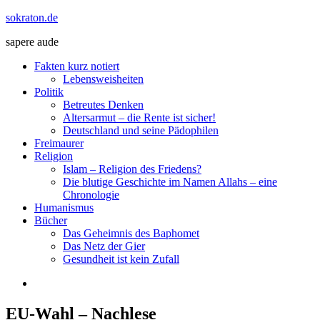
Zum
sokraton.de
Inhalt
sapere aude
springen
Menü
Fakten kurz notiert
Lebensweisheiten
Politik
Betreutes Denken
Altersarmut – die Rente ist sicher!
Deutschland und seine Pädophilen
Freimaurer
Religion
Islam – Religion des Friedens?
Die blutige Geschichte im Namen Allahs – eine
Chronologie
Humanismus
Bücher
Das Geheimnis des Baphomet
Das Netz der Gier
Gesundheit ist kein Zufall
EU-Wahl – Nachlese