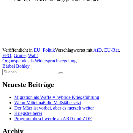
Veröffentlicht in
EU
,
Politik
Verschlagwortet mit
AfD
,
EU-Rat
,
FPÖ
,
Grüne
,
Wahl
Beitragsnavigation
Organspende als Widerspruchsregelung
Bärbel Bohley
Suchen
Suchen
nach:
Neueste Beiträge
Migration als Waffe = hybride Kriegsführung
Wenn Mittelmaß die Maßstäbe setzt
Der März ist vorbei, aber es merzelt weiter
Kriegstreiberei
Programmbeschwerde an ARD und ZDF
Archiv