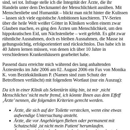
sind, sei tot. Infrage stelle ich die Integrität der Ärzte, die ihr
Handeln unter dem Deckmantel der Menschlichkeit ausüben. Mit
Menschenliebe und Humanität – blickt man nicht hinter die Kulissen
– lassen sich viele egoistische Ambitionen kaschieren. TV-Serien
über die heile Welt weißer Götter in Kliniken wollen einem zwar
Glauben machen, es ging den Ärzten um Menschlichkeit, um den
hippokratischen Eid, um Nächstenliebe – weit gefehlt. Es gibt zwar
rühmliche Ausnahmen, doch es bleiben Ausnahmen, die Masse ist
geltungssüchtig, erfolgsorientiert und rücksichtslos. Das habe ich in
40 Jahren lernen müssen, von denen ich über 10 Jahre in
verschiedenen Krankenhäusern gearbeitet habe.
Passend dazu erreichte mich während des lang anhaltenden
Ärztestreiks im Jahr 2006 am 02. August 2006 ein Fax von Monika
K. vom Bezirksklinikum P. (Namen sind zum Schutz der
Betroffenen verfälscht) mit folgendem Wortlaut (nur ein Auszug):
Da ich in einer Klinik als Sekretärin tätig bin, ist mir ‚nicht
Menschliches’ nicht mehr fremd, ich könnte Ihnen aus dem Effeff
‚Ärzte’ nennen, die folgenden Kriterien gerecht werden.
Ärzte, die sich auf der Toilette verstecken, wenn eine etwas
aufwendige Untersuchung ansteht.
Ärzte, die vor Angehörigen fliehen oder permanent mit
Schutzschild ‚ist nicht mein Patient’ herumlaufen.