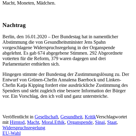
Macht, Moneten, Mädchen.
Nachtrag
Berlin, den 16.01.2020 – Der Bundestag hat in namentlicher
Abstimmung die von Gesundheitsminister Jens Spahn
vorgeschlagene Widerspruchsrege­lung in der Organspende
abgelehnt. Es gab 674 abgegebene Stimmen. 292 Abgeordnete
votierten für die Reform, 379 waren dagegen und drei
Parlamentarier enthielten sich.
Hingegen stimmte der Bundestag der Zustimmungslösung zu. Der
Entwurf von Grünen-Chefin Annalena Baer­bock und Linken-
Chefin Katja Kipping fordert eine ausdrückliche Zustimmung des
Spenders und sieht zugleich eine bessere Information der Bürger
vor. Ein Vorschlag, den ich voll und ganz unterstreiche.
Veröffentlicht in
Gesellschaft
,
Gesundheit
,
Kritik
Verschlagwortet
mit
Hirntod
,
Macht
,
Moral.Ethik
,
Organspende
,
Sinai
,
Staat
,
Widerspruchsregelung
Beitragsnavigation
EU-Wahl