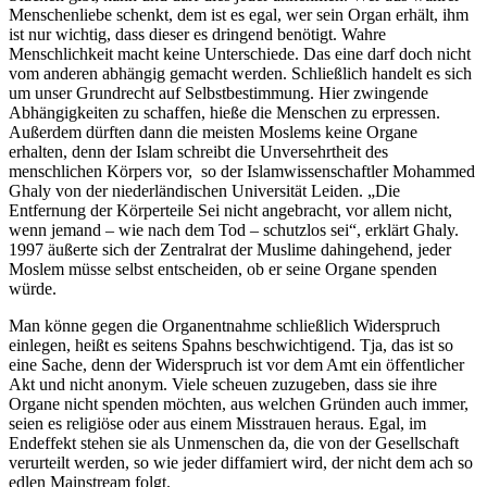
Menschenliebe schenkt, dem ist es egal, wer sein Organ erhält, ihm
ist nur wichtig, dass dieser es dringend benötigt. Wahre
Menschlichkeit macht keine Unterschiede. Das eine darf doch nicht
vom anderen abhängig gemacht werden. Schließlich handelt es sich
um unser Grundrecht auf Selbstbestimmung. Hier zwingende
Abhängigkeiten zu schaffen, hieße die Menschen zu erpressen.
Außerdem dürften dann die meisten Moslems keine Organe
erhalten, denn der Islam schreibt die Unversehrtheit des
menschlichen Körpers vor, so der Islamwissenschaftler Mohammed
Ghaly von der niederländischen Universität Leiden. „Die
Entfernung der Körperteile Sei nicht angebracht, vor allem nicht,
wenn jemand – wie nach dem Tod – schutzlos sei“, erklärt Ghaly.
1997 äußerte sich der Zentralrat der Muslime dahingehend, jeder
Moslem müsse selbst entscheiden, ob er seine Organe spenden
würde.
Man könne gegen die Organentnahme schließlich Widerspruch
einlegen, heißt es seitens Spahns beschwichtigend. Tja, das ist so
eine Sache, denn der Widerspruch ist vor dem Amt ein öffentlicher
Akt und nicht anonym. Viele scheuen zuzugeben, dass sie ihre
Organe nicht spenden möchten, aus welchen Gründen auch immer,
seien es religiöse oder aus einem Misstrauen heraus. Egal, im
Endeffekt stehen sie als Unmenschen da, die von der Gesellschaft
verurteilt werden, so wie jeder diffamiert wird, der nicht dem ach so
edlen Mainstream folgt.