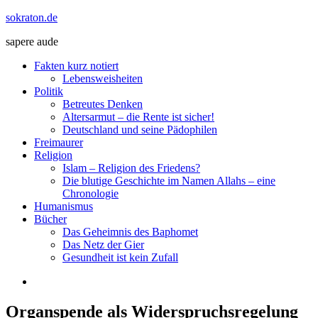
Zum
sokraton.de
Inhalt
sapere aude
springen
Menü
Fakten kurz notiert
Lebensweisheiten
Politik
Betreutes Denken
Altersarmut – die Rente ist sicher!
Deutschland und seine Pädophilen
Freimaurer
Religion
Islam – Religion des Friedens?
Die blutige Geschichte im Namen Allahs – eine
Chronologie
Humanismus
Bücher
Das Geheimnis des Baphomet
Das Netz der Gier
Gesundheit ist kein Zufall
Organspende als Widerspruchsregelung