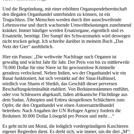
Und die Begründung, mit einer erhöhten Organspendebereitschaft
den illegalen Organhandel unterbinden zu können, ist ein
Trugschluss. Die Menschen werden durch ihre ausschweifende
Lebensweise und durch wachsende Umweltbelastungen zunehmend
kränker.
Immer häufiger werden Ersatzorgane, eigentlich sind es
Ersatzteile, benötigt. Der Sumpf des Schwarzmarkts wird deswegen
nicht trocken gelegt. Ich schreibe darüber in meinem Buch „Das
Netz der Gier“ ausführlich.
Hier ein Passus: „Die weltweite Nachfrage nach Organen ist
gewaltig und wächst Jahr für Jahr. Der Preis von bis zu mittlerweile
70.000 Dollar für eine Niere ist für gewissenlose Kriminelle
geradezu verlockend. Neben Indien, wo der Organhandel wie ein
Basar funktioniert, hat sich verstärkt auf der Sinai-Halbinsel,
nördlich von Sharm el Sheikh, das Geschäft dieser perversen
Beschaffungskriminalität etabliert. Von Beduinenstämmen entführt,
oder von Schleusern abgekauft, fallen afrikanische Flüchtlinge aus
dem Sudan, Äthiopien und Eritrea skrupellosen Schlächtern zum
Opfer, die den Organhandel wie einen Autoersatzteilhandel
betreiben. Nach Angaben der UN Refugee Agency fordern die
Beduinen 30.000 Dollar Lösegeld pro Person und mehr…“
Es geht nicht um Moral, die lediglich vordergründigem Kaschieren
eigener Begierden dient. Es dreht sich, wie immer, um die drei „M“: