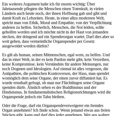
Ein weiteres Argument halte ich für enorm wichtig: Über
Jahrtausende pflegten die Menschen einen Totenkult, in vielen
Ländern auch heute noch, der ihnen Hoffnung gab und gibt und
damit Kraft zu Lebzeiten. Heute, in einer allzu modernen Welt,
spricht man von Ethik, Moral und Empathie, von der Verpflichtung
anderen zu helfen. Sicherlich, Menschen, die Not leiden, sollte
geholfen werden und ich möchte nicht in der Haut von jemanden
stecken, der dringend auf ein Spenderorgan wartet. Darf dies aber so
weit gehen, dass vermeintliche Organspender per Gesetz
ausgeweidet werden dürfen?
Es gilt als human, seinen Mitmenschen, egal wem, zu helfen. Und
das in einer Welt,
in der es kein Pardon mehr gibt, kein Verzeihen,
keine Kompromisse, kein Verständnis für andere Meinungen, nur
noch Dogmen und Ideologien. Auf einmal ist alles vergessen, die
Antipathien, die politischen Kontroversen, der Hass, man spendet
womöglich dem seine Organe, der einen zuvor diffamiert hat. Es
wurde ernsthaft gefragt, ob man nur Flüchtlingen seine Organe
spenden dürfe. Ähnlich sehen es der Buddhismus und der
Hinduismus. In fundamentalistischen Religionsrichtungen wird die
Organspende jedoch ein Tabu bleiben.
Oder die Frage, darf ein Organspendeverweigerer ein fremdes
Organ annehmen? Ich finde schon. Wenn jemand etwas aus freien
Stücken gibt, kann und darf dies jeder annehmen. Wer aus wahrer