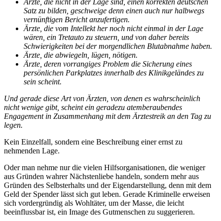
Ärzte, die nicht in der Lage sind, einen korrekten deutschen
Satz zu bilden, geschweige denn einen auch nur halbwegs
vernünftigen Bericht anzufertigen.
Ärzte, die vom Intellekt her noch nicht einmal in der Lage
wären, ein Tretauto zu steuern, und von daher bereits
Schwierigkeiten bei der morgendlichen Blutabnahme haben.
Ärzte, die abwiegeln, lügen, nötigen.
Ärzte, deren vorrangiges Problem die Sicherung eines
persönlichen Parkplatzes innerhalb des Klinikgeländes zu
sein scheint.
Und gerade diese Art von Ärzten, von denen es wahrscheinlich
nicht wenige gibt, scheint ein geradezu atemberaubendes
Engagement in Zusammenhang mit dem Ärztestreik an den Tag zu
legen.
Kein Einzelfall, sondern eine Beschreibung einer ernst zu
nehmenden Lage.
Oder man nehme nur die vielen Hilfsorganisationen, die weniger
aus Gründen wahrer Nächstenliebe handeln, sondern mehr aus
Gründen des Selbsterhalts und der Eigendarstellung, denn mit dem
Geld der Spender lässt sich gut leben. Gerade Kriminelle erweisen
sich vordergründig als Wohltäter, um der Masse, die leicht
beeinflussbar ist, ein Image des Gutmenschen zu suggerieren.