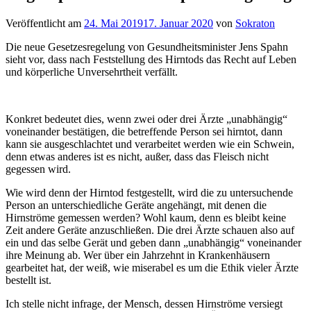
Veröffentlicht am
24. Mai 2019
17. Januar 2020
von
Sokraton
Die neue Gesetzesregelung von Gesundheitsminister Jens Spahn
sieht vor, dass nach Feststellung des Hirntods das Recht auf Leben
und körperliche Unversehrtheit verfällt.
Konkret bedeutet dies, wenn zwei oder drei Ärzte „unabhängig“
voneinander bestätigen, die betreffende Person sei hirntot, dann
kann sie ausgeschlachtet und verarbeitet werden wie ein Schwein,
denn etwas anderes ist es nicht, außer, dass das Fleisch nicht
gegessen wird.
Wie wird denn der Hirntod festgestellt, wird die zu untersuchende
Person an unterschiedliche Geräte angehängt, mit denen die
Hirnströme gemessen werden? Wohl kaum, denn es bleibt keine
Zeit andere Geräte anzuschließen. Die drei Ärzte schauen also auf
ein und das selbe Gerät und geben dann „unabhängig“ voneinander
ihre Meinung ab. Wer über ein Jahrzehnt in Krankenhäusern
gearbeitet hat, der weiß, wie miserabel es um die Ethik vieler Ärzte
bestellt ist.
Ich stelle nicht infrage, der Mensch, dessen Hirnströme versiegt