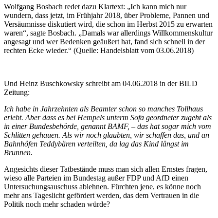
Wolfgang Bosbach redet dazu Klartext: „Ich kann mich nur
wundern, dass jetzt, im Frühjahr 2018, über Probleme, Pannen und
Versäumnisse diskutiert wird, die schon im Herbst 2015 zu erwarten
waren“, sagte Bosbach. „Damals war allerdings Willkommenskultur
angesagt und wer Bedenken geäußert hat, fand sich schnell in der
rechten Ecke wieder.“ (Quelle: Handelsblatt vom 03.06.2018)
Und Heinz Buschkowsky schreibt am 04.06.2018 in der BILD
Zeitung:
Ich habe in Jahrzehnten als Beamter schon so manches Tollhaus
erlebt. Aber dass es bei Hempels unterm Sofa geordneter zugeht als
in einer Bundesbehörde, genannt BAMF, – das hat sogar mich vom
Schlitten gehauen. Als wir noch glaubten, wir schaffen das, und an
Bahnhöfen Teddybären verteilten, da lag das Kind längst im
Brunnen.
Angesichts dieser Tatbestände muss man sich allen Ernstes fragen,
wieso alle Parteien im Bundestag außer FDP und AfD einen
Untersuchungsauschuss ablehnen. Fürchten jene, es könne noch
mehr ans Tageslicht gefördert werden, das dem Vertrauen in die
Politik noch mehr schaden würde?