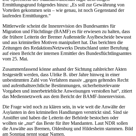
Ermittlungsgrund folgendes hinzu: „Es soll zur Gewährung von
Vorteilen gekommen sein – wie genau, ist noch Gegenstand der
laufenden Ermittlungen.“
Mittlerweile scheint die Innenrevision des Bundesamtes für
Migration und Flüchtlinge (BAMF) es für erwiesen zu halten, dass
die frühere Leiterin der Bremer Außenstelle Asylbescheide bewusst
und aus kriminellen Motiven manipuliert hat. Das berichten die
Zeitungen des RedaktionsNetzwerks Deutschland unter Berufung
auf einen Bericht der internen Ermittler des Bundesflüchtlingsamtes
vom 25. Mai.
Zusammenfassend könne anhand der Sichtung zahlreicher Akten
festgestellt werden, dass Ulrike B. über Jahre hinweg in einer
unbestimmten Zahl von Verfahren massiv „gegen geltendes Recht
und aufenthaltsrechtliche Bestimmungen, sicherheitsrelevante
Vorgaben und innerbetriebliche Anweisungen verstoßen hat“, zitiert
das Mediennetzwerk aus dem Bericht der BAMF-Innenrevision.
Die Frage wird noch zu klären sein, in wie weit die Anwälte der
Asylanten in den kriminellen Handlungen verstrickt sind. Sind sie
Anstifter und haben die Leiterin der Behörde bestochen oder
wollten sie „nur“ das Beste für ihre Mandanten. Laut NDR sollen
die Anwälte aus Bremen, Oldenburg und Hildesheim stammen. Bild
am Sonntag nennt sogar Namen.