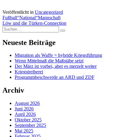
Veröffentlicht in
Uncategorized
Beitragsnavigation
Fußball“National“Mannschaft
Löw und die Türken-Connection
Suchen
Suchen
nach:
Neueste Beiträge
Migration als Waffe = hybride Kriegsführung
Wenn Mittelmaß die Maßstäbe setzt
Der März ist vorbei, aber es merzelt weiter
Kriegstreiberei
Programmbeschwerde an ARD und ZDF
Archiv
August 2026
Juni 2026
April 2026
Oktober 2025
September 2025
Mai 2025
Februar 2025