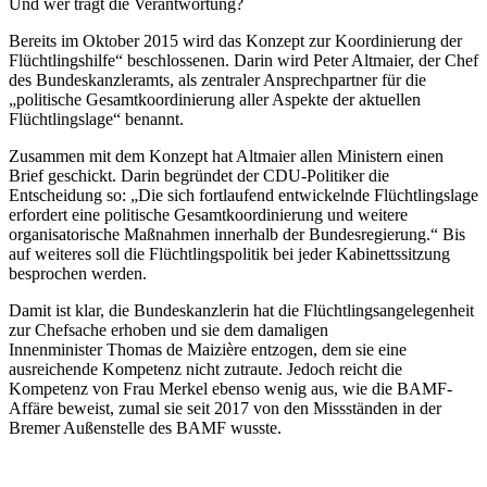
Und wer trägt die Verantwortung?
Bereits im Oktober 2015 wird das Konzept zur Koordinierung der
Flüchtlingshilfe“ beschlossenen. Darin wird Peter Altmaier, der Chef
des Bundeskanzleramts, als zentraler Ansprechpartner für die
„politische Gesamtkoordinierung aller Aspekte der aktuellen
Flüchtlingslage“ benannt.
Zusammen mit dem Konzept hat Altmaier allen Ministern einen
Brief geschickt. Darin begründet der CDU-Politiker die
Entscheidung so: „Die sich fortlaufend entwickelnde Flüchtlingslage
erfordert eine politische Gesamtkoordinierung und weitere
organisatorische Maßnahmen innerhalb der Bundesregierung.“ Bis
auf weiteres soll die Flüchtlingspolitik bei jeder Kabinettssitzung
besprochen werden.
Damit ist klar, die Bundeskanzlerin hat die Flüchtlingsangelegenheit
zur Chefsache erhoben und sie dem damaligen
Innenminister
Thomas de Maizière entzogen, dem sie eine
ausreichende Kompetenz nicht zutraute. Jedoch reicht die
Kompetenz von Frau Merkel ebenso wenig aus, wie die BAMF-
Affäre beweist, zumal sie seit 2017 von den Missständen in der
Bremer Außenstelle des BAMF wusste.