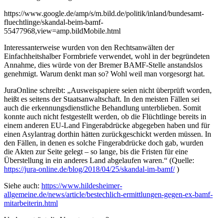
https://www.google.de/amp/s/m.bild.de/politik/inland/bundesamt-
fluechtlinge/skandal-beim-bamf-
55477968,view=amp.bildMobile.html
Interessanterweise wurden von den Rechtsanwälten der
Einfachheitshalber Formbriefe verwendet, wohl in der begründeten
Annahme, dies würde von der Bremer BAMF-Stelle anstandslos
genehmigt. Warum denkt man so? Wohl weil man vorgesorgt hat.
JuraOnline schreibt: „Ausweispapiere seien nicht überprüft worden,
heißt es seitens der Staatsanwaltschaft. In den meisten Fällen sei
auch die erkennungsdienstliche Behandlung unterblieben. Somit
konnte auch nicht festgestellt werden, ob die Flüchtlinge bereits in
einem anderen EU-Land Fingerabdrücke abgegeben haben und für
einen Asylantrag dorthin hätten zurückgeschickt werden müssen. In
den Fällen, in denen es solche Fingerabdrücke doch gab, wurden
die Akten zur Seite gelegt – so lange, bis die Fristen für eine
Überstellung in ein anderes Land abgelaufen waren.“ (Quelle:
https://jura-online.de/blog/2018/04/25/skandal-im-bamf/
)
Siehe auch:
https://www.hildesheimer-
allgemeine.de/news/article/bestechlich-ermittlungen-gegen-ex-bamf-
mitarbeiterin.html