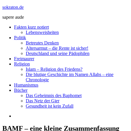
Zum
sokraton.de
Inhalt
sapere aude
springen
Menü
Fakten kurz notiert
Lebensweisheiten
Politik
Betreutes Denken
Altersarmut – die Rente ist sicher!
Deutschland und seine Pädophilen
Freimaurer
Religion
Islam – Religion des Friedens?
Die blutige Geschichte im Namen Allahs – eine
Chronologie
Humanismus
Bücher
Das Geheimnis des Baphomet
Das Netz der Gier
Gesundheit ist kein Zufall
BAMF – eine kleine Zusammenfassung