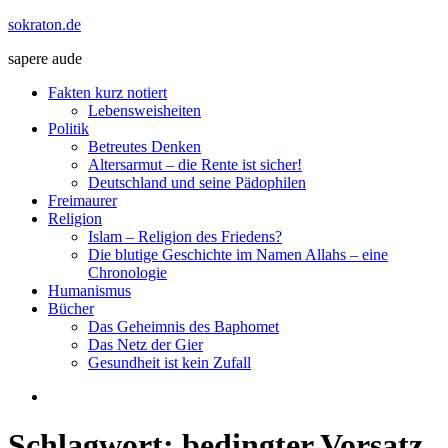
Zum
sokraton.de
Inhalt
sapere aude
springen
Menü
Fakten kurz notiert
Lebensweisheiten
Politik
Betreutes Denken
Altersarmut – die Rente ist sicher!
Deutschland und seine Pädophilen
Freimaurer
Religion
Islam – Religion des Friedens?
Die blutige Geschichte im Namen Allahs – eine
Chronologie
Humanismus
Bücher
Das Geheimnis des Baphomet
Das Netz der Gier
Gesundheit ist kein Zufall
Schlagwort:
bedingter Vorsatz