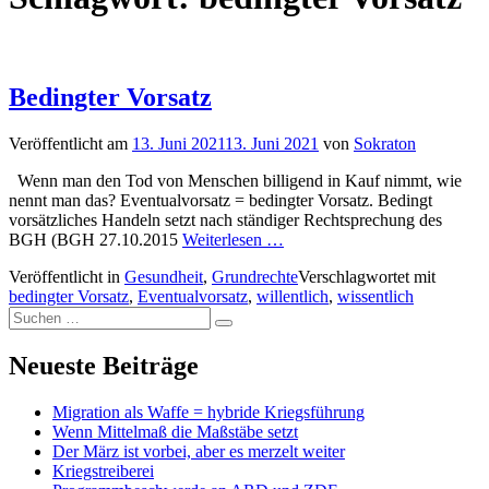
Bedingter Vorsatz
Veröffentlicht am
13. Juni 2021
13. Juni 2021
von
Sokraton
Wenn man den Tod von Menschen billigend in Kauf nimmt, wie
nennt man das? Eventualvorsatz = bedingter Vorsatz. Bedingt
vorsätzliches Handeln setzt nach ständiger Rechtsprechung des
BGH (BGH 27.10.2015
Weiterlesen …
Veröffentlicht in
Gesundheit
,
Grundrechte
Verschlagwortet mit
bedingter Vorsatz
,
Eventualvorsatz
,
willentlich
,
wissentlich
Suchen
Suchen
nach:
Neueste Beiträge
Migration als Waffe = hybride Kriegsführung
Wenn Mittelmaß die Maßstäbe setzt
Der März ist vorbei, aber es merzelt weiter
Kriegstreiberei