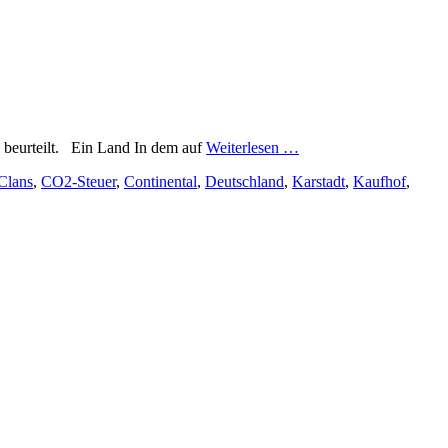
n beurteilt. Ein Land In dem auf
Weiterlesen …
Clans
,
CO2-Steuer
,
Continental
,
Deutschland
,
Karstadt
,
Kaufhof
,