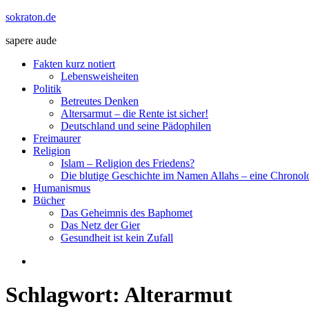
Zum
sokraton.de
Inhalt
sapere aude
springen
Menü
Fakten kurz notiert
Lebensweisheiten
Politik
Betreutes Denken
Altersarmut – die Rente ist sicher!
Deutschland und seine Pädophilen
Freimaurer
Religion
Islam – Religion des Friedens?
Die blutige Geschichte im Namen Allahs – eine Chronol
Humanismus
Bücher
Das Geheimnis des Baphomet
Das Netz der Gier
Gesundheit ist kein Zufall
Schlagwort:
Alterarmut