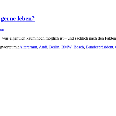
 gerne leben?
ton
– was eigentlich kaum noch möglich ist – und sachlich nach den Fakte
agwortet mit
Alterarmut
,
Audi
,
Berlin
,
BMW
,
Bosch
,
Bundespräsident
,