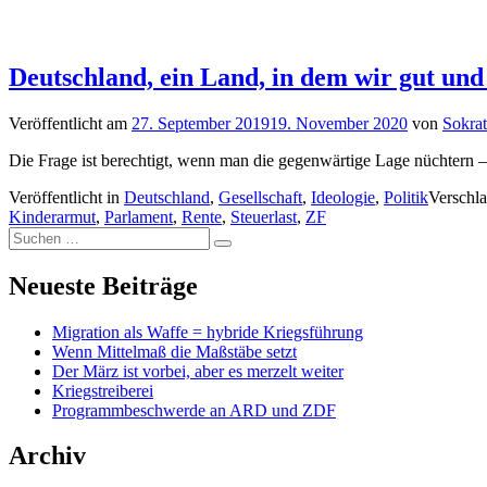
Deutschland, ein Land, in dem wir gut und
Veröffentlicht am
27. September 2019
19. November 2020
von
Sokra
Die Frage ist berechtigt, wenn man die gegenwärtige Lage nüchtern 
Veröffentlicht in
Deutschland
,
Gesellschaft
,
Ideologie
,
Politik
Verschl
Kinderarmut
,
Parlament
,
Rente
,
Steuerlast
,
ZF
Suchen
Suchen
nach:
Neueste Beiträge
Migration als Waffe = hybride Kriegsführung
Wenn Mittelmaß die Maßstäbe setzt
Der März ist vorbei, aber es merzelt weiter
Kriegstreiberei
Programmbeschwerde an ARD und ZDF
Archiv