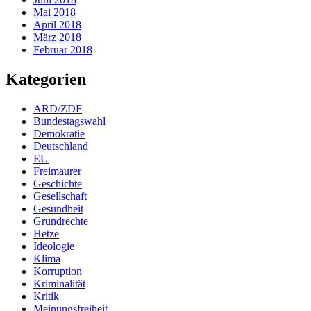
Mai 2018
April 2018
März 2018
Februar 2018
Kategorien
ARD/ZDF
Bundestagswahl
Demokratie
Deutschland
EU
Freimaurer
Geschichte
Gesellschaft
Gesundheit
Grundrechte
Hetze
Ideologie
Klima
Korruption
Kriminalität
Kritik
Meinungsfreiheit