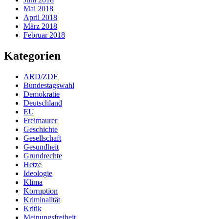
Mai 2018
April 2018
März 2018
Februar 2018
Kategorien
ARD/ZDF
Bundestagswahl
Demokratie
Deutschland
EU
Freimaurer
Geschichte
Gesellschaft
Gesundheit
Grundrechte
Hetze
Ideologie
Klima
Korruption
Kriminalität
Kritik
Meinungsfreiheit