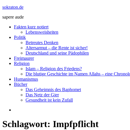
Zum
sokraton.de
Inhalt
sapere aude
springen
Menü
Fakten kurz notiert
Lebensweisheiten
Politik
Betreutes Denken
Altersarmut – die Rente ist sicher!
Deutschland und seine Pädophilen
Freimaurer
Religion
Islam – Religion des Friedens?
Die blutige Geschichte im Namen Allahs – eine Chronol
Humanismus
Bücher
Das Geheimnis des Baphomet
Das Netz der Gier
Gesundheit ist kein Zufall
Schlagwort:
Impfpflicht