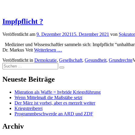
Impfpflicht ?
Veröffentlicht am
9. Dezember 2021
15. Dezember 2021
von
Sokrato
Mediziner und Wissenschaftler sammeln sich: Impfpflicht “unhaltbar”.
Dr. Markus Veit
Weiterlesen …
Veröffentlicht in
Demokratie
,
Gesellschaft
,
Gesundheit
,
Grundrechte
V
Suchen
Suchen
nach:
Neueste Beiträge
Migration als Waffe = hybride Kriegsführung
Wenn Mittelmaß die Maßstäbe setzt
Der März ist vorbei, aber es merzelt weiter
Kriegstreiberei
Programmbeschwerde an ARD und ZDF
Archiv