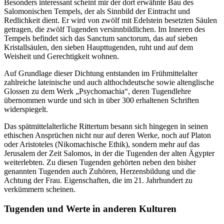
Besonders interessant scheint mir der dort erwähnte Bau des
Salomonischen Tempels, der als Sinnbild der Eintracht und
Redlichkeit dient. Er wird von zwölf mit Edelstein besetzten Säulen
getragen, die zwölf Tugenden versinnbildlichen. Im Inneren des
Tempels befindet sich das Sanctum sanctorum, das auf sieben
Kristallsäulen, den sieben Haupttugenden, ruht und auf dem
Weisheit und Gerechtigkeit wohnen.
Auf Grundlage dieser Dichtung entstanden im Frühmittelalter
zahlreiche lateinische und auch althochdeutsche sowie altenglische
Glossen zu dem Werk „Psychomachia“, deren Tugendlehre
übernommen wurde und sich in über 300 erhaltenen Schriften
widerspiegelt.
Das spätmittelalterliche Rittertum besann sich hingegen in seinen
ethischen Ansprüchen nicht nur auf deren Werke, noch auf Platon
oder Aristoteles (Nikomachische Ethik), sondern mehr auf das
Jerusalem der Zeit Salomos, in der die Tugenden der alten Ägypter
weiterlebten. Zu diesen Tugenden gehörten neben den bisher
genannten Tugenden auch Zuhören, Herzensbildung und die
Achtung der Frau. Eigenschaften, die im 21. Jahrhundert zu
verkümmern scheinen.
Tugenden und Werte in anderen Kulturen