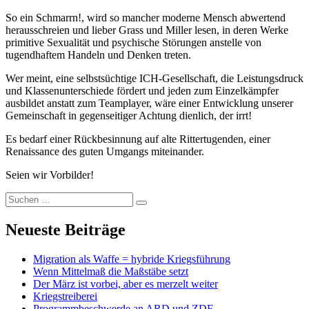
So ein Schmarrn!, wird so mancher moderne Mensch abwertend
herausschreien und lieber Grass und Miller lesen, in deren Werke
primitive Sexualität und psychische Störungen anstelle von
tugendhaftem Handeln und Denken treten.
Wer meint, eine selbstsüchtige ICH-Gesellschaft, die Leistungsdruck
und Klassenunterschiede fördert und jeden zum Einzelkämpfer
ausbildet anstatt zum Teamplayer, wäre einer Entwicklung unserer
Gemeinschaft in gegenseitiger Achtung dienlich, der irrt!
Es bedarf einer Rückbesinnung auf alte Rittertugenden, einer
Renaissance des guten Umgangs miteinander.
Seien wir Vorbilder!
Suchen
Suchen
nach:
Neueste Beiträge
Migration als Waffe = hybride Kriegsführung
Wenn Mittelmaß die Maßstäbe setzt
Der März ist vorbei, aber es merzelt weiter
Kriegstreiberei
Programmbeschwerde an ARD und ZDF