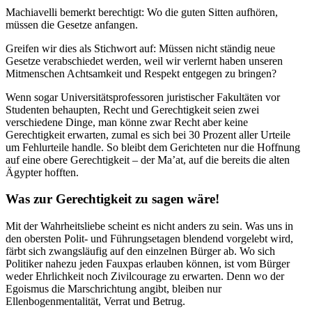
Machiavelli bemerkt berechtigt: Wo die guten Sitten aufhören,
müssen die Gesetze anfangen.
Greifen wir dies als Stichwort auf: Müssen nicht ständig neue
Gesetze verabschiedet werden, weil wir verlernt haben unseren
Mitmenschen Achtsamkeit und Respekt entgegen zu bringen?
Wenn sogar Universitätsprofessoren juristischer Fakultäten vor
Studenten
behaupten, Recht und Gerechtigkeit seien zwei
verschiedene Dinge, man könne zwar Recht aber keine
Gerechtigkeit erwarten, zumal es sich bei 30 Prozent aller Urteile
um Fehlurteile handle. So bleibt dem Gerichteten nur
die Hoffnung
auf eine obere Gerechtigkeit – der Ma’at, auf die bereits die alten
Ägypter hofften.
Was zur Gerechtigkeit zu sagen wäre!
Mit der Wahrheitsliebe scheint es nicht anders zu sein. Was uns in
den obersten Polit- und Führungsetagen blendend vorgelebt wird,
färbt sich zwangsläufig auf den einzelnen Bürger ab. Wo sich
Politiker nahezu jeden Fauxpas erlauben können, ist vom Bürger
weder Ehrlichkeit noch Zivilcourage zu erwarten. Denn wo der
Egoismus die Marschrichtung angibt, bleiben nur
Ellenbogenmentalität, Verrat und Betrug.