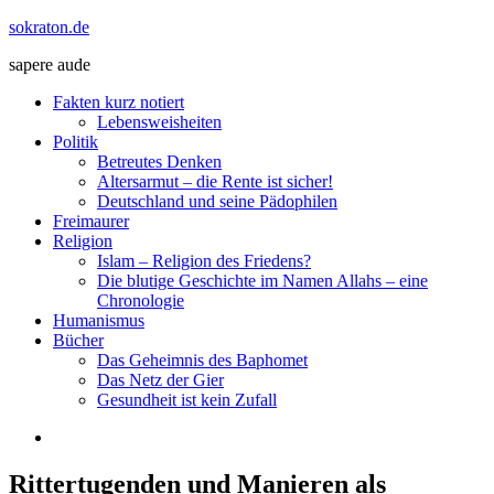
Zum
sokraton.de
Inhalt
sapere aude
springen
Menü
Fakten kurz notiert
Lebensweisheiten
Politik
Betreutes Denken
Altersarmut – die Rente ist sicher!
Deutschland und seine Pädophilen
Freimaurer
Religion
Islam – Religion des Friedens?
Die blutige Geschichte im Namen Allahs – eine
Chronologie
Humanismus
Bücher
Das Geheimnis des Baphomet
Das Netz der Gier
Gesundheit ist kein Zufall
Rittertugenden und Manieren als