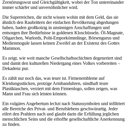
Zerstörungswut und Gleichgültigkeit, wobei der Ton untereinander
immer schärfer und unversöhnlicher wird.
Die Superreichen, die nicht wissen wohin mit dem Geld, das sie
ähnlich den Raubrittern der einfachen Bevölkerung abgedungen
haben, baden großkotzig in unsinnigen Anschaffungen und
entsorgen ihre Bedürfnisse in goldenen Kloschüsseln. Öl-Magnate,
Oligarchen, Warlords, Polit-Emporkömmlinge, Börsengurus und
Medienmogule lassen keinen Zweifel an der Existenz des Gottes
Mammon.
Es zeigt, wie weit manche Gesellschaftsschichten degeneriert sind
und damit den kulturellen Niedergang eines Volkes vorbereiten –
Dekadenz pur.
Es zählt nur noch das, was teuer ist. Firmenembleme auf
Kleidungsstücken,
protzige Armbanduhren, sündhaft teure
Plastiktaschen, verziert mit dem Firmenlogo, sollen zeigen, was
Mann und Frau sich leisten können.
Ein vulgäres Angebertum lechzt nach Statussymbolen und infiltriert
alle Bereiche des Privat- und Berufslebens geschwürartig. Jeder
eifert den Prahlern nach und glaubt darin die Erfüllung jeglichen
menschlichen Seins und die erhoffte gesellschaftliche Anerkennung
zu finden.