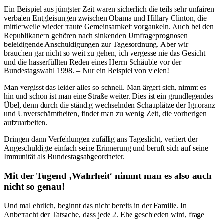
Ein Beispiel aus jüngster Zeit waren sicherlich die teils sehr unfairen
verbalen Entgleisungen zwischen Obama und Hillary Clinton, die
mittlerweile wieder traute Gemeinsamkeit vorgaukeln. Auch bei den
Republikanern gehören nach sinkenden Umfrageprognosen
beleidigende Anschuldigungen zur Tagesordnung. Aber wir
brauchen gar nicht so weit zu gehen, ich vergesse nie das Gesicht
und die hasserfüllten Reden eines Herrn Schäuble vor der
Bundestagswahl 1998. – Nur ein Beispiel von vielen!
Man vergisst das leider alles so schnell. Man ärgert sich, nimmt es
hin und schon ist man eine Straße weiter. Dies ist ein grundlegendes
Übel, denn durch die ständig wechselnden Schauplätze der Ignoranz
und Unverschämtheiten, findet man zu wenig Zeit, die vorherigen
aufzuarbeiten.
Dringen dann Verfehlungen zufällig ans Tageslicht, verliert der
Angeschuldigte einfach seine Erinnerung und beruft sich auf seine
Immunität als Bundestagsabgeordneter.
Mit der Tugend ‚Wahrheit‘ nimmt man es also auch
nicht so genau!
Und mal ehrlich, beginnt das nicht bereits in der Familie. In
Anbetracht der Tatsache, dass jede 2. Ehe geschieden wird, frage