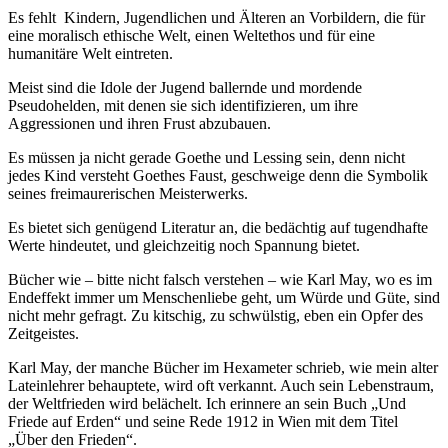
Es fehlt
Kindern, Jugendlichen und Älteren an Vorbildern, die für
eine moralisch ethische Welt, einen Weltethos und für eine
humanitäre Welt eintreten.
Meist sind die Idole der Jugend ballernde und mordende
Pseudohelden, mit denen sie sich identifizieren, um ihre
Aggressionen und ihren Frust abzubauen.
Es müssen ja nicht gerade Goethe und Lessing sein, denn nicht
jedes Kind versteht Goethes Faust, geschweige denn die Symbolik
seines freimaurerischen Meisterwerks.
Es bietet sich genügend Literatur an, die bedächtig auf tugendhafte
Werte hindeutet, und gleichzeitig noch Spannung bietet.
Bücher wie – bitte nicht falsch verstehen – wie Karl May, wo es im
Endeffekt immer um Menschenliebe geht, um Würde und Güte, sind
nicht mehr gefragt. Zu kitschig, zu schwülstig, eben ein Opfer des
Zeitgeistes.
Karl May, der manche Bücher im Hexameter schrieb, wie mein alter
Lateinlehrer behauptete, wird oft verkannt. Auch sein Lebenstraum,
der Weltfrieden wird belächelt. Ich erinnere an sein Buch „Und
Friede auf Erden“ und seine Rede 1912 in Wien mit dem Titel
„Über den Frieden“.