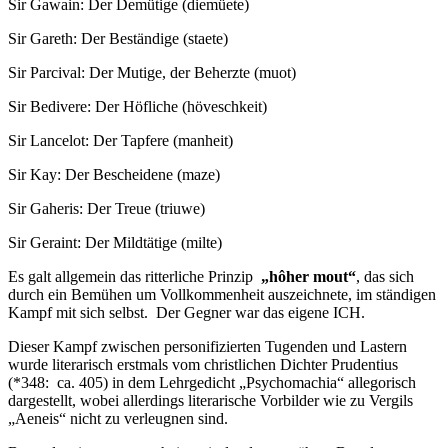
Sir Gawain: Der Demütige (diemüete)
Sir Gareth: Der Beständige (staete)
Sir Parcival: Der Mutige, der Beherzte (muot)
Sir Bedivere: Der Höfliche (höveschkeit)
Sir Lancelot: Der Tapfere (manheit)
Sir Kay: Der Bescheidene (maze)
Sir Gaheris: Der Treue (triuwe)
Sir Geraint: Der Mildtätige (milte)
Es galt allgemein das ritterliche Prinzip
„hôher mout“
, das sich
durch ein Bemühen um Vollkommenheit auszeichnete, im ständigen
Kampf mit sich selbst.
Der Gegner war das eigene ICH.
Dieser Kampf zwischen personifizierten Tugenden und Lastern
wurde literarisch erstmals vom christlichen Dichter Prudentius
(*348:
ca. 405) in dem Lehrgedicht „Psychomachia“ allegorisch
dargestellt, wobei allerdings literarische Vorbilder wie zu Vergils
„Aeneis“ nicht zu verleugnen sind.