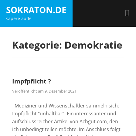
Zum
SOKRATON.DE
Inhalt
M
sapere aude
springen
Kategorie:
Demokratie
Impfpflicht ?
Veröffentlicht am
9. Dezember 2021
Mediziner und Wissenschaftler sammeln sich:
Impfpflicht “unhaltbar”. Ein interessanter und
aufschlussreicher Artikel von Achgut.com, den
ich unbedingt teilen möchte. Im Anschluss folgt