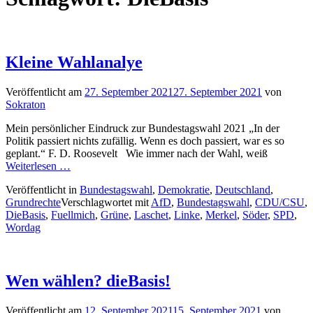
Kleine Wahlanalye
Veröffentlicht am
27. September 2021
27. September 2021
von
Sokraton
Mein persönlicher Eindruck zur Bundestagswahl 2021 „In der
Politik passiert nichts zufällig. Wenn es doch passiert, war es so
geplant.“ F. D. Roosevelt Wie immer nach der Wahl, weiß
Weiterlesen …
Veröffentlicht in
Bundestagswahl
,
Demokratie
,
Deutschland
,
Grundrechte
Verschlagwortet mit
AfD
,
Bundestagswahl
,
CDU/CSU
,
DieBasis
,
Fuellmich
,
Grüne
,
Laschet
,
Linke
,
Merkel
,
Söder
,
SPD
,
Wordag
Wen wählen? dieBasis!
Veröffentlicht am
12. September 2021
15. September 2021
von