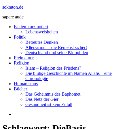
Zum
sokraton.de
Inhalt
sapere aude
springen
Menü
Fakten kurz notiert
Lebensweisheiten
Politik
Betreutes Denken
Altersarmut – die Rente ist sicher!
Deutschland und seine Pädophilen
Freimaurer
Religion
Islam – Religion des Friedens?
Die blutige Geschichte im Namen Allahs – eine
Chronologie
Humanismus
Bücher
Das Geheimnis des Baphomet
Das Netz der Gier
Gesundheit ist kein Zufall
Schlagwort:
DieBasis