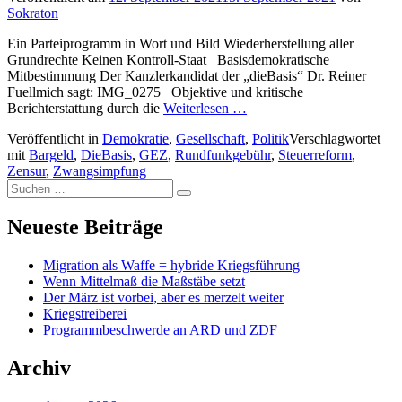
Sokraton
Ein Parteiprogramm in Wort und Bild Wiederherstellung aller
Grundrechte Keinen Kontroll-Staat Basisdemokratische
Mitbestimmung Der Kanzlerkandidat der „dieBasis“ Dr. Reiner
Fuellmich sagt: IMG_0275 Objektive und kritische
Berichterstattung durch die
Weiterlesen …
Veröffentlicht in
Demokratie
,
Gesellschaft
,
Politik
Verschlagwortet
mit
Bargeld
,
DieBasis
,
GEZ
,
Rundfunkgebühr
,
Steuerreform
,
Zensur
,
Zwangsimpfung
Suchen
Suchen
nach:
Neueste Beiträge
Migration als Waffe = hybride Kriegsführung
Wenn Mittelmaß die Maßstäbe setzt
Der März ist vorbei, aber es merzelt weiter
Kriegstreiberei
Programmbeschwerde an ARD und ZDF
Archiv