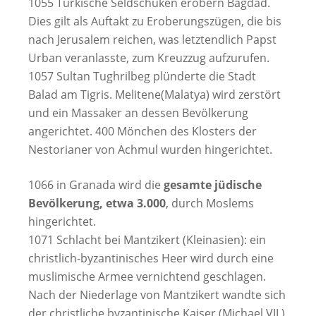
1055 Türkische Seldschuken erobern Bagdad.
Dies gilt als Auftakt zu Eroberungszügen, die bis
nach Jerusalem reichen, was letztendlich Papst
Urban veranlasste, zum Kreuzzug aufzurufen.
1057 Sultan Tughrilbeg plünderte die Stadt
Balad am Tigris. Melitene(Malatya) wird zerstört
und ein Massaker an dessen Bevölkerung
angerichtet. 400 Mönchen des Klosters der
Nestorianer von Achmul wurden hingerichtet.
1066 in Granada wird die
gesamte jüdische
Bevölkerung, etwa 3.000
, durch Moslems
hingerichtet.
1071 Schlacht bei Mantzikert (Kleinasien): ein
christlich-byzantinisches Heer wird durch eine
muslimische Armee vernichtend geschlagen.
Nach der Niederlage von Mantzikert wandte sich
der christliche byzantinische Kaiser (Michael VII.)