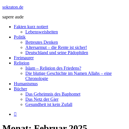
Zum
sokraton.de
Inhalt
sapere aude
springen
Menü
Fakten kurz notiert
Lebensweisheiten
Politik
Betreutes Denken
Altersarmut – die Rente ist sicher!
Deutschland und seine Pädophilen
Freimaurer
Religion
Islam – Religion des Friedens?
Die blutige Geschichte im Namen Allahs – eine
Chronologie
Humanismus
Bücher
Das Geheimnis des Baphomet
Das Netz der Gier
Gesundheit ist kein Zufall
Monat:
Februar 2025