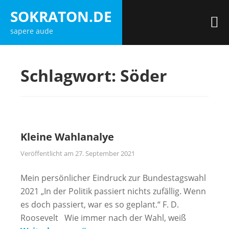
Zum
SOKRATON.DE
Inhalt
M
sapere aude
springen
Schlagwort:
Söder
Kleine Wahlanalye
Veröffentlicht am
27. September 2021
Mein persönlicher Eindruck zur Bundestagswahl
2021 „In der Politik passiert nichts zufällig. Wenn
es doch passiert, war es so geplant.“ F. D.
Roosevelt Wie immer nach der Wahl, weiß