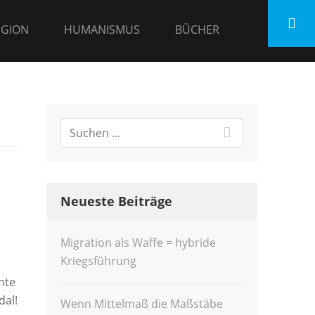
IGION
HUMANISMUS
BÜCHER
Neueste Beiträge
Migration als Waffe = hybride
Kriegsführung
nte
dal!
Wenn Mittelmaß die Maßstäbe