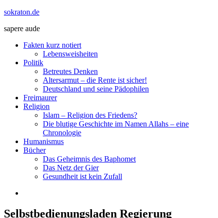
Zum
sokraton.de
Inhalt
sapere aude
springen
Menü
Fakten kurz notiert
Lebensweisheiten
Politik
Betreutes Denken
Altersarmut – die Rente ist sicher!
Deutschland und seine Pädophilen
Freimaurer
Religion
Islam – Religion des Friedens?
Die blutige Geschichte im Namen Allahs – eine
Chronologie
Humanismus
Bücher
Das Geheimnis des Baphomet
Das Netz der Gier
Gesundheit ist kein Zufall
Selbstbedienungsladen Regierung