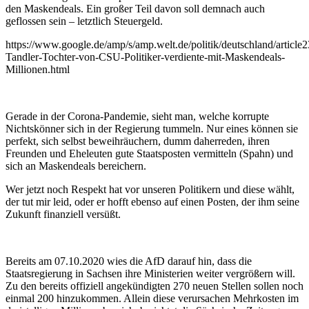
den Maskendeals. Ein großer Teil davon soll demnach auch
geflossen sein – letztlich Steuergeld.
https://www.google.de/amp/s/amp.welt.de/politik/deutschland/articl
Tandler-Tochter-von-CSU-Politiker-verdiente-mit-Maskendeals-
Millionen.html
Gerade in der Corona-Pandemie, sieht man, welche korrupte
Nichtskönner sich in der Regierung tummeln. Nur eines können sie
perfekt, sich selbst beweihräuchern, dumm daherreden, ihren
Freunden und Eheleuten gute Staatsposten vermitteln (Spahn) und
sich an Maskendeals bereichern.
Wer jetzt noch Respekt hat vor unseren Politikern und diese wählt,
der tut mir leid, oder er hofft ebenso auf einen Posten, der ihm seine
Zukunft finanziell versüßt.
Bereits am 07.10.2020 wies die AfD darauf hin, dass die
Staatsregierung in Sachsen ihre Ministerien weiter vergrößern will.
Zu den bereits offiziell angekündigten 270 neuen Stellen sollen noch
einmal 200 hinzukommen. Allein diese verursachen Mehrkosten im