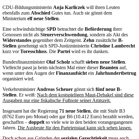
CDU-Bildungsministerin
Anja Karliczek
will ihren Leuten
ebenfalls zum
Abschied
Gutes tun. Auch sie gönnt dem
Ministerium
elf neue Stellen
.
Eine schwindsüchtige
SPD
betrachtet die
Beförderung
ihrer
Genossen nicht als
Steuerverschwendung
, sondern als Akt des
Widerstandes
gegenüber dem Zeitgeist.
Zehn
zusätzliche
B-
Stellen
genehmigt sich SPD-Justizministerin
Christine Lambrecht
kurz vor
Toresschluss
. Die
Partei
wird es ihr danken.
Bundesfinanzminister
Olaf Scholz
schafft
sieben neue Stellen
.
Vielleicht passt ja beim nächsten Mal einer dieser
Beamten
auf,
wenn unter den Augen der
Finanzaufsicht
ein
Jahrhundertbetrug
organisiert wird.
Verkehrsminister
Andreas Scheuer
gönnt sich
fünf neue B-
Stellen
. Er weiß:
Nach dem kostspieligen Maut-Debakel sind diese
Ausgaben nur eine fiskalische Fußnote seiner Amtszeit.
Insgesamt hat die Regierung
71 neue Stellen
, die mit Stufe B3
(8762 Euro pro Monat) oder gar B6 (10.412 Euro) bezahlt werden,
geschaffen –
doppelt
so viele wie in den beiden vorangegangenen
Jahren.
Die Ausbeute für den Parteienstaat kann sich sehen lassen.
Doch schon aus Gründen der
sozialen
Gerechtigkeit
muss auch