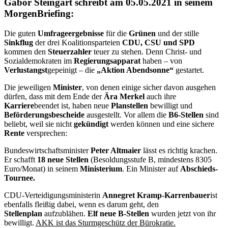
Gabor Steingart schreibt am 05.05.2021 in seinem
MorgenBriefing:
Die guten
Umfrageergebnisse
für die
Grünen
und der stille
Sinkflug
der drei Koalitionsparteien
CDU, CSU und SPD
kommen den
Steuerzahler
teuer zu stehen. Denn Christ- und
Sozialdemokraten im
Regierungsapparat
haben – von
Verlustangst
gepeinigt – die
„Aktion Abendsonne“
gestartet.
Die jeweiligen
Minister
, von denen einige sicher davon ausgehen
dürfen, dass mit dem Ende der
Ära Merkel
auch ihre
Karriere
beendet ist, haben neue
Planstellen
bewilligt und
Beförderungsbescheide
ausgestellt. Vor allem die
B6-Stellen
sind
beliebt, weil sie nicht
gekündigt
werden können und eine sichere
Rente
versprechen:
Bundeswirtschaftsminister
Peter Altmaier
lässt es richtig krachen.
Er schafft
18 neue Stellen
(Besoldungsstufe B, mindestens 8305
Euro/Monat) in seinem
Ministerium
. Ein Minister auf
Abschieds-
Tournee.
CDU-Verteidigungsministerin
Annegret Kramp-Karrenbauer
ist
ebenfalls fleißig dabei, wenn es darum geht, den
Stellenplan
aufzublähen.
Elf neue B-Stellen
wurden jetzt von ihr
bewilligt.
AKK ist das Sturmgeschütz der Bürokratie.