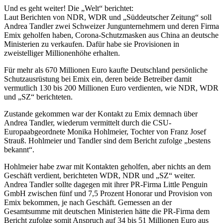
Und es geht weiter! Die „Welt“ berichtet:
Laut Berichten von NDR, WDR und „Süddeutscher Zeitung“ soll
Andrea Tandler zwei Schweizer Jungunternehmern und deren Firma
Emix geholfen haben, Corona-Schutzmasken aus China an deutsche
Ministerien zu verkaufen. Dafür habe sie Provisionen in
zweistelliger Millionenhöhe erhalten.
Für mehr als 670 Millionen Euro kaufte Deutschland persönliche
Schutzausrüstung bei Emix ein, deren beide Betreiber damit
vermutlich 130 bis 200 Millionen Euro verdienten, wie NDR, WDR
und „SZ“ berichteten.
Zustande gekommen war der Kontakt zu Emix demnach über
Andrea Tandler, wiederum vermittelt durch die CSU-
Europaabgeordnete Monika Hohlmeier, Tochter von Franz Josef
Strauß. Hohlmeier und Tandler sind dem Bericht zufolge „bestens
bekannt“.
Hohlmeier habe zwar mit Kontakten geholfen, aber nichts an dem
Geschäft verdient, berichteten WDR, NDR und „SZ“ weiter.
Andrea Tandler sollte dagegen mit ihrer PR-Firma Little Penguin
GmbH zwischen fünf und 7,5 Prozent Honorar und Provision von
Emix bekommen, je nach Geschäft. Gemessen an der
Gesamtsumme mit deutschen Ministerien hätte die PR-Firma dem
Bericht zufolge somit Anspruch auf 34 bis 51 Millionen Euro aus