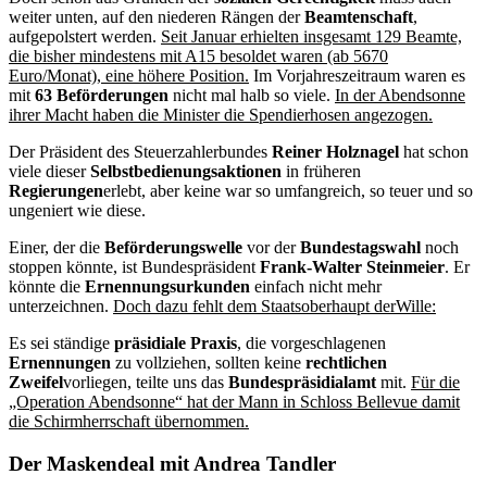
weiter unten, auf den niederen Rängen der
Beamtenschaft
,
aufgepolstert werden.
Seit Januar erhielten insgesamt 129 Beamte,
die bisher mindestens mit A15 besoldet waren (ab 5670
Euro/Monat), eine höhere Position.
Im Vorjahreszeitraum waren es
mit
63 Beförderungen
nicht mal halb so viele.
In der Abendsonne
ihrer Macht haben die Minister die Spendierhosen angezogen.
Der Präsident des Steuerzahlerbundes
Reiner Holznagel
hat schon
viele dieser
Selbstbedienungsaktionen
in früheren
Regierungen
erlebt, aber keine war so umfangreich, so teuer und so
ungeniert wie diese.
Einer, der die
Beförderungswelle
vor der
Bundestagswahl
noch
stoppen könnte, ist Bundespräsident
Frank-Walter Steinmeier
. Er
könnte die
Ernennungsurkunden
einfach nicht mehr
unterzeichnen.
Doch dazu fehlt dem Staatsoberhaupt derWille:
Es sei ständige
präsidiale
Praxis
, die vorgeschlagenen
Ernennungen
zu vollziehen, sollten keine
rechtlichen
Zweifel
vorliegen, teilte uns das
Bundespräsidialamt
mit.
Für die
„Operation Abendsonne“ hat der Mann in Schloss Bellevue damit
die Schirmherrschaft übernommen.
Der Maskendeal mit Andrea Tandler