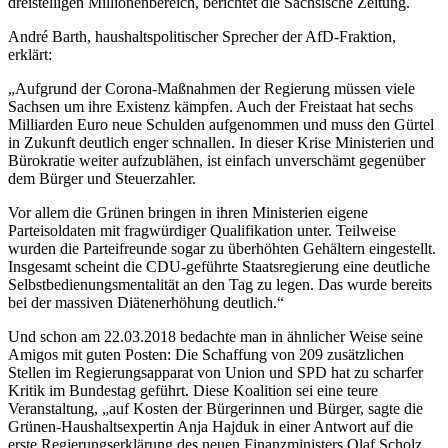
dreistelligen Millionenbereich, berichtet die Sächsische Zeitung.
André Barth, haushaltspolitischer Sprecher der AfD-Fraktion,
erklärt:
„Aufgrund der Corona-Maßnahmen der Regierung müssen viele
Sachsen um ihre Existenz kämpfen. Auch der Freistaat hat sechs
Milliarden Euro neue Schulden aufgenommen und muss den Gürtel
in Zukunft deutlich enger schnallen. In dieser Krise Ministerien und
Bürokratie weiter aufzublähen, ist einfach unverschämt gegenüber
dem Bürger und Steuerzahler.
Vor allem die Grünen bringen in ihren Ministerien eigene
Parteisoldaten mit fragwürdiger Qualifikation unter. Teilweise
wurden die Parteifreunde sogar zu überhöhten Gehältern eingestellt.
Insgesamt scheint die CDU-geführte Staatsregierung eine deutliche
Selbstbedienungsmentalität an den Tag zu legen. Das wurde bereits
bei der massiven Diätenerhöhung deutlich.“
Und schon am 22.03.2018 bedachte man in ähnlicher Weise seine
Amigos mit guten Posten: Die Schaffung von 209 zusätzlichen
Stellen im Regierungsapparat von Union und SPD hat zu scharfer
Kritik im Bundestag geführt. Diese Koalition sei eine teure
Veranstaltung, „auf Kosten der Bürgerinnen und Bürger, sagte die
Grünen-Haushaltsexpertin Anja Hajduk in einer Antwort auf die
erste Regierungserklärung des neuen Finanzministers Olaf Scholz