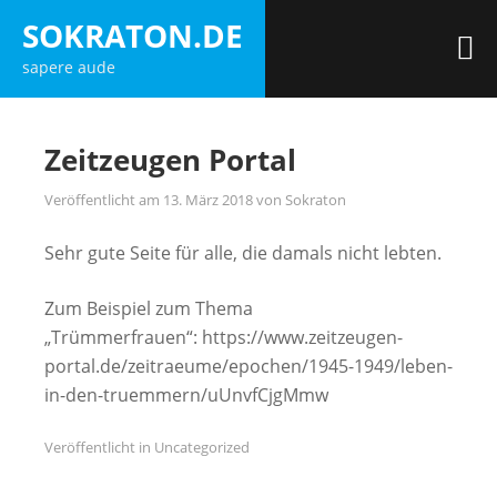
Zum
SOKRATON.DE
Inhalt
M
sapere aude
springen
Zeitzeugen Portal
Veröffentlicht am
13. März 2018
von
Sokraton
Sehr gute Seite für alle, die damals nicht lebten.
Zum Beispiel zum Thema
„Trümmerfrauen“: https://www.zeitzeugen-
portal.de/zeitraeume/epochen/1945-1949/leben-
in-den-truemmern/uUnvfCjgMmw
Veröffentlicht in
Uncategorized