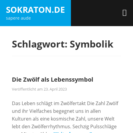
Zum
SOKRATON.DE
Inhalt
M
sapere aude
springen
Schlagwort:
Symbolik
Die Zwölf als Lebenssymbol
Veröffentlicht am
23. April 2023
Das Leben schlägt im Zwölfertakt Die Zahl Zwölf
und ihr Vielfaches begegnet uns in allen
Kulturen als eine kosmische Zahl, unsere Welt
lebt den Zwölferrhythmus. Sechzig Pulsschläge