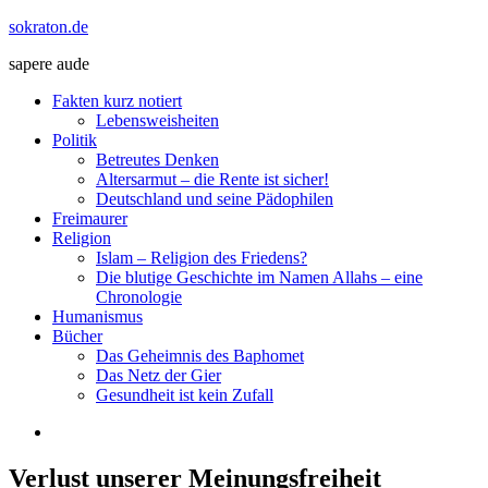
Zum
sokraton.de
Inhalt
sapere aude
springen
Menü
Fakten kurz notiert
Lebensweisheiten
Politik
Betreutes Denken
Altersarmut – die Rente ist sicher!
Deutschland und seine Pädophilen
Freimaurer
Religion
Islam – Religion des Friedens?
Die blutige Geschichte im Namen Allahs – eine
Chronologie
Humanismus
Bücher
Das Geheimnis des Baphomet
Das Netz der Gier
Gesundheit ist kein Zufall
Verlust unserer Meinungsfreiheit