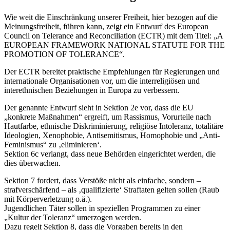
Wie weit die Einschränkung unserer Freiheit, hier bezogen auf die
Meinungsfreiheit, führen kann, zeigt ein Entwurf des European
Council on Telerance and Reconciliation (ECTR) mit dem Titel: „A
EUROPEAN FRAMEWORK NATIONAL STATUTE FOR THE
PROMOTION OF TOLERANCE“.
Der ECTR bereitet praktische Empfehlungen für Regierungen und
internationale Organisationen vor, um die interreligiösen und
interethnischen Beziehungen in Europa zu verbessern.
Der genannte Entwurf sieht in Sektion 2e vor, dass die EU
„konkrete Maßnahmen“ ergreift, um Rassismus, Vorurteile nach
Hautfarbe, ethnische Diskriminierung, religiöse Intoleranz, totalitäre
Ideologien, Xenophobie, Antisemitismus, Homophobie und „Anti-
Feminismus“ zu ‚eliminieren‘.
Sektion 6c verlangt, dass neue Behörden eingerichtet werden, die
dies überwachen.
Sektion 7 fordert, dass Verstöße nicht als einfache, sondern –
strafverschärfend – als ‚qualifizierte‘ Straftaten gelten sollen (Raub
mit Körperverletzung o.ä.).
Jugendlichen Täter sollen in speziellen Programmen zu einer
„Kultur der Toleranz“ umerzogen werden.
Dazu regelt Sektion 8, dass die Vorgaben bereits in den