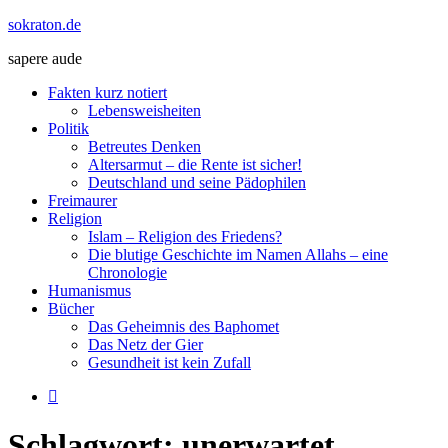
Zum
sokraton.de
Inhalt
sapere aude
springen
Menü
Fakten kurz notiert
Lebensweisheiten
Politik
Betreutes Denken
Altersarmut – die Rente ist sicher!
Deutschland und seine Pädophilen
Freimaurer
Religion
Islam – Religion des Friedens?
Die blutige Geschichte im Namen Allahs – eine
Chronologie
Humanismus
Bücher
Das Geheimnis des Baphomet
Das Netz der Gier
Gesundheit ist kein Zufall
Schlagwort:
unerwartet