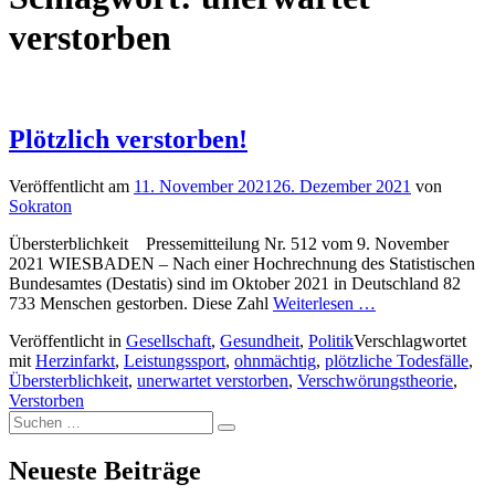
verstorben
Plötzlich verstorben!
Veröffentlicht am
11. November 2021
26. Dezember 2021
von
Sokraton
Übersterblichkeit Pressemitteilung Nr. 512 vom 9. November
2021 WIESBADEN – Nach einer Hochrechnung des Statistischen
Bundesamtes (Destatis) sind im Oktober 2021 in Deutschland 82
733 Menschen gestorben. Diese Zahl
Weiterlesen …
Veröffentlicht in
Gesellschaft
,
Gesundheit
,
Politik
Verschlagwortet
mit
Herzinfarkt
,
Leistungssport
,
ohnmächtig
,
plötzliche Todesfälle
,
Übersterblichkeit
,
unerwartet verstorben
,
Verschwörungstheorie
,
Verstorben
Suchen
Suchen
nach:
Neueste Beiträge