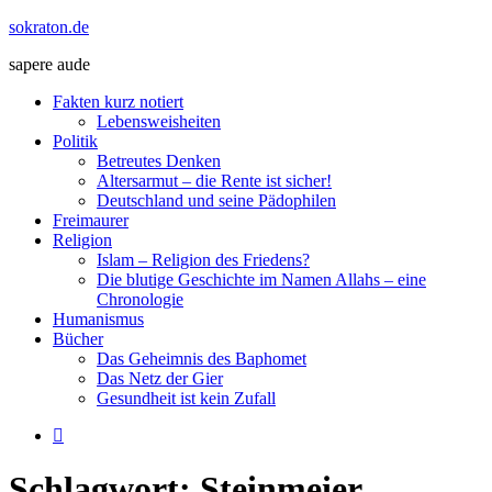
Zum
sokraton.de
Inhalt
sapere aude
springen
Menü
Fakten kurz notiert
Lebensweisheiten
Politik
Betreutes Denken
Altersarmut – die Rente ist sicher!
Deutschland und seine Pädophilen
Freimaurer
Religion
Islam – Religion des Friedens?
Die blutige Geschichte im Namen Allahs – eine
Chronologie
Humanismus
Bücher
Das Geheimnis des Baphomet
Das Netz der Gier
Gesundheit ist kein Zufall
Schlagwort:
Steinmeier