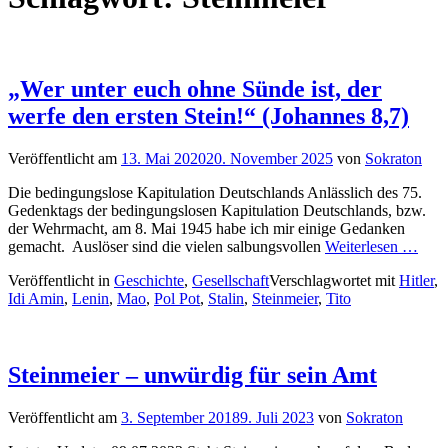
„Wer unter euch ohne Sünde ist, der
werfe den ersten Stein!“ (Johannes 8,7)
Veröffentlicht am
13. Mai 2020
20. November 2025
von
Sokraton
Die bedingungslose Kapitulation Deutschlands Anlässlich des 75.
Gedenktags der bedingungslosen Kapitulation Deutschlands, bzw.
der Wehrmacht, am 8. Mai 1945 habe ich mir einige Gedanken
gemacht. Auslöser sind die vielen salbungsvollen
Weiterlesen …
Veröffentlicht in
Geschichte
,
Gesellschaft
Verschlagwortet mit
Hitler
,
Idi Amin
,
Lenin
,
Mao
,
Pol Pot
,
Stalin
,
Steinmeier
,
Tito
Steinmeier – unwürdig für sein Amt
Veröffentlicht am
3. September 2018
9. Juli 2023
von
Sokraton