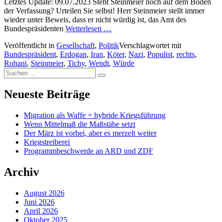
Letztes Update: 09.07.2023 Steht Steinmeier noch auf dem Boden
der Verfassung? Urteilen Sie selbst! Herr Steinmeier stellt immer
wieder unter Beweis, dass er nicht würdig ist, das Amt des
Bundespräsidenten
Weiterlesen …
Veröffentlicht in
Gesellschaft
,
Politik
Verschlagwortet mit
Bundespräsident
,
Erdogan
,
Iran
,
Köter
,
Nazi
,
Populist
,
rechts
,
Rohani
,
Steinmeier
,
Tichy
,
Wendt
,
Würde
Suchen
Suchen
nach:
Neueste Beiträge
Migration als Waffe = hybride Kriegsführung
Wenn Mittelmaß die Maßstäbe setzt
Der März ist vorbei, aber es merzelt weiter
Kriegstreiberei
Programmbeschwerde an ARD und ZDF
Archiv
August 2026
Juni 2026
April 2026
Oktober 2025