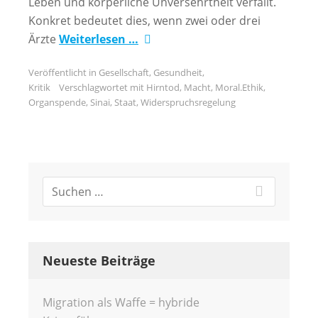
Leben und körperliche Unversehrtheit verfällt.
Konkret bedeutet dies, wenn zwei oder drei
Ärzte
Weiterlesen …
Veröffentlicht in
Gesellschaft
,
Gesundheit
,
Kritik
Verschlagwortet mit
Hirntod
,
Macht
,
Moral.Ethik
,
Organspende
,
Sinai
,
Staat
,
Widerspruchsregelung
Neueste Beiträge
Migration als Waffe = hybride