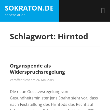
Zum
SOKRATON.DE
Inhalt
M
sapere aude
springen
Schlagwort:
Hirntod
Organspende als
Widerspruchsregelung
Veröffentlicht am
24. Mai 2019
Die neue Gesetzesregelung von
Gesundheitsminister Jens Spahn sieht vor, dass
nach Feststellung des Hirntods das Recht auf