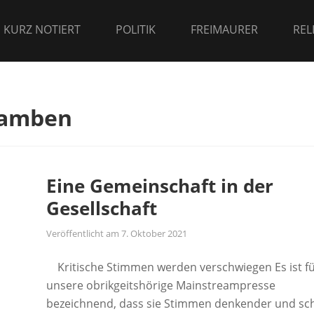
 KURZ NOTIERT
POLITIK
FREIMAURER
REL
gamben
Eine Gemeinschaft in der
Gesellschaft
Veröffentlicht am
7. Oktober 2021
Kritische Stimmen werden verschwiegen Es ist f
unsere obrikgeitshörige Mainstreampresse
bezeichnend, dass sie Stimmen denkender und sc