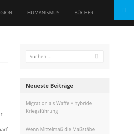
IGION
HUMANISMUS
BÜCHER
Neueste Beiträge
Migration als Waffe = hybride
Kriegsführung
ür
Wenn Mittelmaß die Maßstäbe
harf