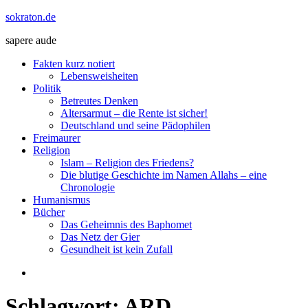
Zum
sokraton.de
Inhalt
sapere aude
springen
Menü
Fakten kurz notiert
Lebensweisheiten
Politik
Betreutes Denken
Altersarmut – die Rente ist sicher!
Deutschland und seine Pädophilen
Freimaurer
Religion
Islam – Religion des Friedens?
Die blutige Geschichte im Namen Allahs – eine
Chronologie
Humanismus
Bücher
Das Geheimnis des Baphomet
Das Netz der Gier
Gesundheit ist kein Zufall
Schlagwort:
ARD