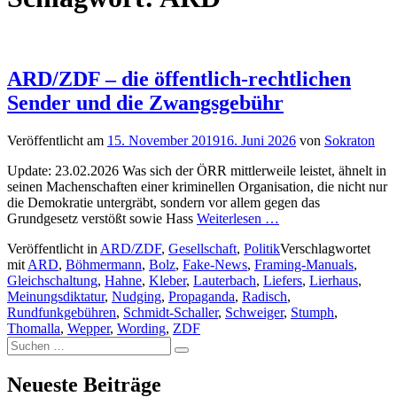
ARD/ZDF – die öffentlich-rechtlichen
Sender und die Zwangsgebühr
Veröffentlicht am
15. November 2019
16. Juni 2026
von
Sokraton
Update: 23.02.2026 Was sich der ÖRR mittlerweile leistet, ähnelt in
seinen Machenschaften einer kriminellen Organisation, die nicht nur
die Demokratie untergräbt, sondern vor allem gegen das
Grundgesetz verstößt sowie Hass
Weiterlesen …
Veröffentlicht in
ARD/ZDF
,
Gesellschaft
,
Politik
Verschlagwortet
mit
ARD
,
Böhmermann
,
Bolz
,
Fake-News
,
Framing-Manuals
,
Gleichschaltung
,
Hahne
,
Kleber
,
Lauterbach
,
Liefers
,
Lierhaus
,
Meinungsdiktatur
,
Nudging
,
Propaganda
,
Radisch
,
Rundfunkgebühren
,
Schmidt-Schaller
,
Schweiger
,
Stumph
,
Thomalla
,
Wepper
,
Wording
,
ZDF
Suchen
Suchen
nach:
Neueste Beiträge