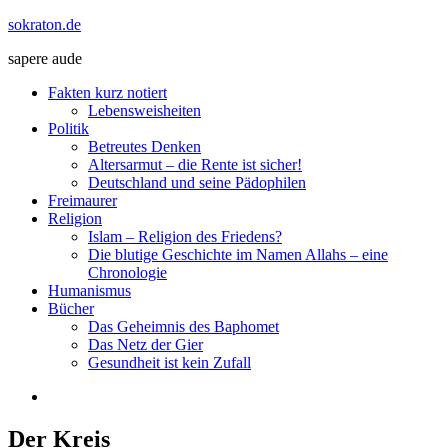
Zum
sokraton.de
Inhalt
sapere aude
springen
Menü
Fakten kurz notiert
Lebensweisheiten
Politik
Betreutes Denken
Altersarmut – die Rente ist sicher!
Deutschland und seine Pädophilen
Freimaurer
Religion
Islam – Religion des Friedens?
Die blutige Geschichte im Namen Allahs – eine
Chronologie
Humanismus
Bücher
Das Geheimnis des Baphomet
Das Netz der Gier
Gesundheit ist kein Zufall
Der Kreis