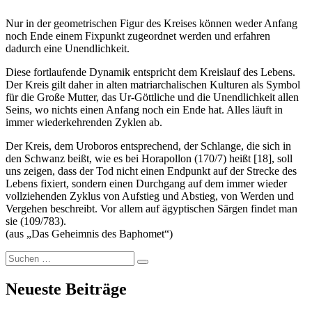
Nur in der geometrischen Figur des Kreises können weder Anfang
noch Ende einem Fixpunkt zugeordnet werden und erfahren
dadurch eine Unendlichkeit.
Diese fortlaufende Dynamik entspricht dem Kreislauf des Lebens.
Der Kreis gilt daher in alten matriarchalischen Kulturen als Symbol
für die Große Mutter, das Ur-Göttliche und die Unendlichkeit allen
Seins, wo nichts einen Anfang noch ein Ende hat. Alles läuft in
immer wiederkehrenden Zyklen ab.
Der Kreis, dem Uroboros entsprechend, der Schlange, die sich in
den Schwanz beißt, wie es bei Horapollon (170/7) heißt [18], soll
uns zeigen, dass der Tod nicht einen Endpunkt auf der Strecke des
Lebens fixiert, sondern einen Durchgang auf dem immer wieder
vollziehenden Zyklus von Aufstieg und Abstieg, von Werden und
Vergehen beschreibt. Vor allem auf ägyptischen Särgen findet man
sie (109/783).
(aus „Das Geheimnis des Baphomet“)
Suchen
Suchen
nach:
Neueste Beiträge